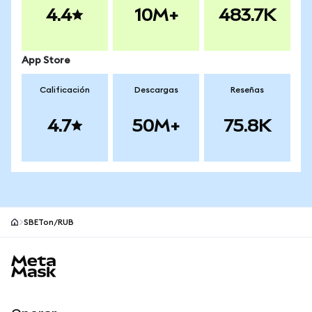
4.4
10M+
483.7K
App Store
Calificación
Descargas
Reseñas
4.7
50M+
75.8K
SBETon/RUB
Pie de página del sitio MetaMask