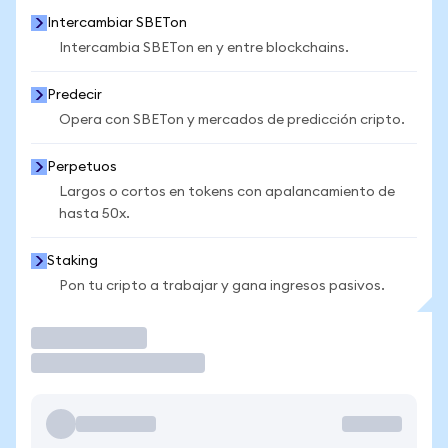
Intercambiar SBETon
Intercambia SBETon en y entre blockchains.
Predecir
Opera con SBETon y mercados de predicción cripto.
Perpetuos
Largos o cortos en tokens con apalancamiento de
hasta 50x.
Staking
Pon tu cripto a trabajar y gana ingresos pasivos.
Operar