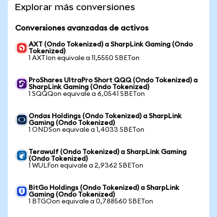
Explorar más conversiones
Conversiones avanzadas de activos
AXT (Ondo Tokenized) a SharpLink Gaming (Ondo
Tokenized)
1 AXTIon equivale a 11,5550 SBETon
ProShares UltraPro Short QQQ (Ondo Tokenized) a
SharpLink Gaming (Ondo Tokenized)
1 SQQQon equivale a 6,0541 SBETon
Ondas Holdings (Ondo Tokenized) a SharpLink
Gaming (Ondo Tokenized)
1 ONDSon equivale a 1,4033 SBETon
Terawulf (Ondo Tokenized) a SharpLink Gaming
(Ondo Tokenized)
1 WULFon equivale a 2,9362 SBETon
BitGo Holdings (Ondo Tokenized) a SharpLink
Gaming (Ondo Tokenized)
1 BTGOon equivale a 0,788560 SBETon