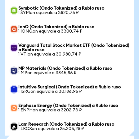
Symbotic (Ondo Tokenized) a Rublo ruso
1 SYMon equivale a 3820,75 ₽
IonQ (Ondo Tokenized) a Rublo ruso
1 IONQon equivale a 3300,74 ₽
Vanguard Total Stock Market ETF (Ondo Tokenized)
a Rublo ruso
1 VTIon equivale a 30.980,74 ₽
MP Materials (Ondo Tokenized) a Rublo ruso
1 MPon equivale a 3845,86 ₽
Intuitive Surgical (Ondo Tokenized) a Rublo ruso
1 ISRGon equivale a 30.186,95 ₽
Enphase Energy (Ondo Tokenized) a Rublo ruso
1 ENPHon equivale a 3202,73 ₽
Lam Research (Ondo Tokenized) a Rublo ruso
1 LRCXon equivale a 25.206,28 ₽