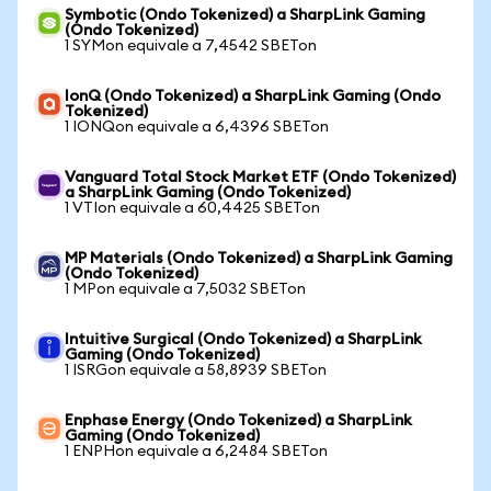
Symbotic (Ondo Tokenized) a SharpLink Gaming
(Ondo Tokenized)
1 SYMon equivale a 7,4542 SBETon
IonQ (Ondo Tokenized) a SharpLink Gaming (Ondo
Tokenized)
1 IONQon equivale a 6,4396 SBETon
Vanguard Total Stock Market ETF (Ondo Tokenized)
a SharpLink Gaming (Ondo Tokenized)
1 VTIon equivale a 60,4425 SBETon
MP Materials (Ondo Tokenized) a SharpLink Gaming
(Ondo Tokenized)
1 MPon equivale a 7,5032 SBETon
Intuitive Surgical (Ondo Tokenized) a SharpLink
Gaming (Ondo Tokenized)
1 ISRGon equivale a 58,8939 SBETon
Enphase Energy (Ondo Tokenized) a SharpLink
Gaming (Ondo Tokenized)
1 ENPHon equivale a 6,2484 SBETon