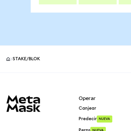
STAKE/BLOK
Pie de página del sitio MetaMask
Operar
Canjear
Predecir
NUEVA
Perps
NUEVA