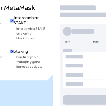
en MetaMask
Operar
Intercambiar
STAKE
or
Intercambia STAKE
en y entre
blockchains.
15m
30m
Staking
en
Pon tu cripto a
trabajar y gana
ingresos pasivos.