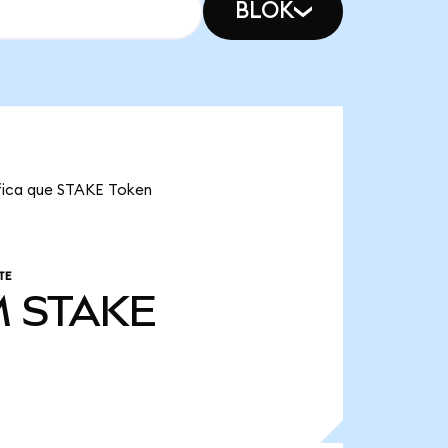
BLOK
ifica que STAKE Token
TE
M
STAKE