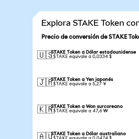
Explora STAKE Token con
Precio de conversión de STAKE Tok
STAKE Token a Dólar estadounidense
🇺🇸
1 STAKE equivale a 0,0334 $
STAKE Token a Yen japonés
🇯🇵
1 STAKE equivale a 5,27 ¥
STAKE Token a Won surcoreano
🇰🇷
1 STAKE equivale a 47,6 ₩
STAKE Token a Dólar australiano
🇦🇺
1 STAKE equivale a 0,0474 $