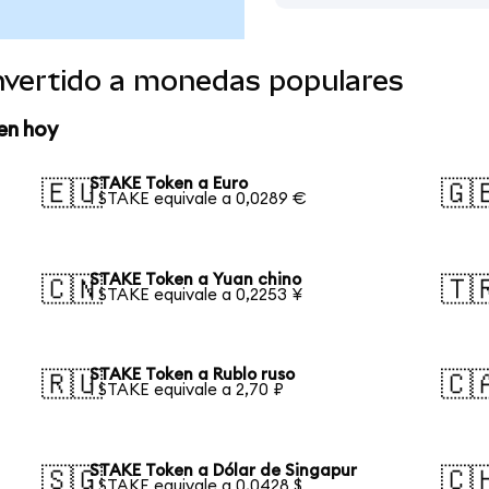
vertido a monedas populares
en hoy
STAKE Token a Euro
🇪🇺
🇬
1 STAKE equivale a 0,0289 €
STAKE Token a Yuan chino
🇨🇳
🇹
1 STAKE equivale a 0,2253 ¥
STAKE Token a Rublo ruso
🇷🇺
🇨
1 STAKE equivale a 2,70 ₽
STAKE Token a Dólar de Singapur
🇸🇬
🇨
1 STAKE equivale a 0,0428 $