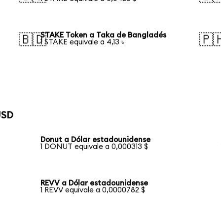
STAKE Token a Taka de Bangladés
🇧🇩
🇵
1 STAKE equivale a 4,13 ৳
USD
Donut a Dólar estadounidense
1 DONUT equivale a 0,000313 $
REVV a Dólar estadounidense
1 REVV equivale a 0,0000782 $