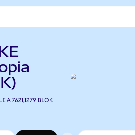
AKE
opia
K)
E A 7621,1279 BLOK