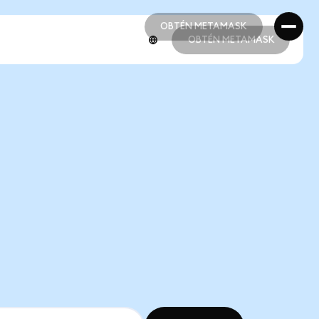
OBTÉN METAMASK
OBTÉN METAMASK
OBTÉN METAMASK
OBTÉN METAMASK