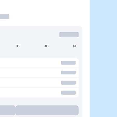
1H
4H
1D