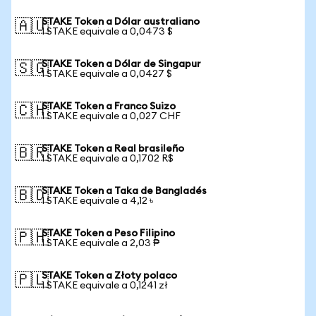
STAKE Token a Dólar australiano
🇦🇺
1 STAKE equivale a 0,0473 $
STAKE Token a Dólar de Singapur
🇸🇬
1 STAKE equivale a 0,0427 $
STAKE Token a Franco Suizo
🇨🇭
1 STAKE equivale a 0,027 CHF
STAKE Token a Real brasileño
🇧🇷
1 STAKE equivale a 0,1702 R$
STAKE Token a Taka de Bangladés
🇧🇩
1 STAKE equivale a 4,12 ৳
STAKE Token a Peso Filipino
🇵🇭
1 STAKE equivale a 2,03 ₱
STAKE Token a Złoty polaco
🇵🇱
1 STAKE equivale a 0,1241 zł