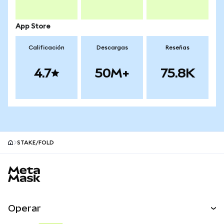
App Store
Calificación
Descargas
Reseñas
4.7
50M+
75.8K
STAKE/FOLD
Pie de página del sitio MetaMask
Operar
Canjear