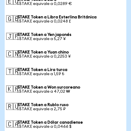
🇪🇺
1 STAKE equivale a 0,0289 €
STAKE Token a Libra Esterlina Británica
🇬🇧
1 STAKE equivale a 0,0248 £
STAKE Token a Yen japonés
🇯🇵
1 STAKE equivale a 5,27 ¥
STAKE Token a Yuan chino
🇨🇳
1 STAKE equivale a 0,2253 ¥
STAKE Token a Lira turca
🇹🇷
1 STAKE equivale a 1,59 ₺
STAKE Token a Won surcoreano
🇰🇷
1 STAKE equivale a 47,02 ₩
STAKE Token a Rublo ruso
🇷🇺
1 STAKE equivale a 2,75 ₽
STAKE Token a Dólar canadiense
🇨🇦
1 STAKE equivale a 0,0466 $