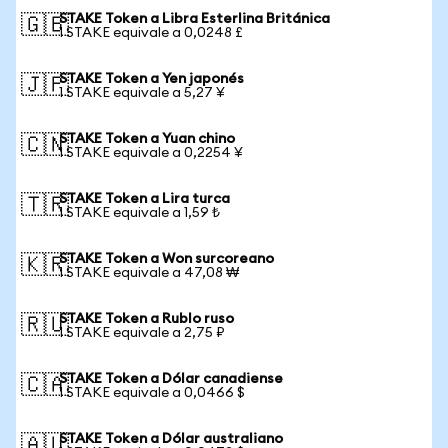
STAKE Token a Libra Esterlina Británica
🇬🇧
1 STAKE equivale a 0,0248 £
STAKE Token a Yen japonés
🇯🇵
1 STAKE equivale a 5,27 ¥
STAKE Token a Yuan chino
🇨🇳
1 STAKE equivale a 0,2254 ¥
STAKE Token a Lira turca
🇹🇷
1 STAKE equivale a 1,59 ₺
STAKE Token a Won surcoreano
🇰🇷
1 STAKE equivale a 47,08 ₩
STAKE Token a Rublo ruso
🇷🇺
1 STAKE equivale a 2,75 ₽
STAKE Token a Dólar canadiense
🇨🇦
1 STAKE equivale a 0,0466 $
STAKE Token a Dólar australiano
🇦🇺