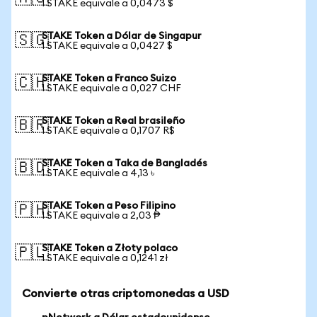
1 STAKE equivale a 0,0473 $
STAKE Token a Dólar de Singapur
🇸🇬
1 STAKE equivale a 0,0427 $
STAKE Token a Franco Suizo
🇨🇭
1 STAKE equivale a 0,027 CHF
STAKE Token a Real brasileño
🇧🇷
1 STAKE equivale a 0,1707 R$
STAKE Token a Taka de Bangladés
🇧🇩
1 STAKE equivale a 4,13 ৳
STAKE Token a Peso Filipino
🇵🇭
1 STAKE equivale a 2,03 ₱
STAKE Token a Złoty polaco
🇵🇱
1 STAKE equivale a 0,1241 zł
Convierte otras criptomonedas a USD