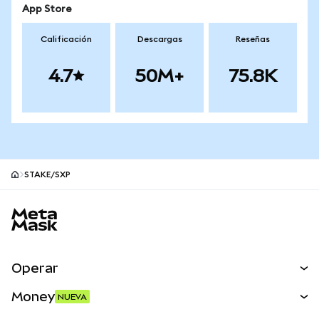
App Store
Calificación
Descargas
Reseñas
4.7
50M+
75.8K
STAKE/SXP
Pie de página del sitio MetaMask
Operar
Canjear
Money
NUEVA
Predecir
NUEVA
Comprar