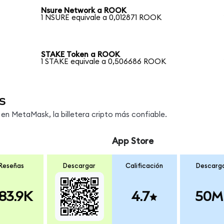
Nsure Network a ROOK
1 NSURE equivale a 0,012871 ROOK
STAKE Token a ROOK
1 STAKE equivale a 0,506686 ROOK
s
n MetaMask, la billetera cripto más confiable.
App Store
Reseñas
Descargar
Calificación
Descarg
83.9K
4.7
50M