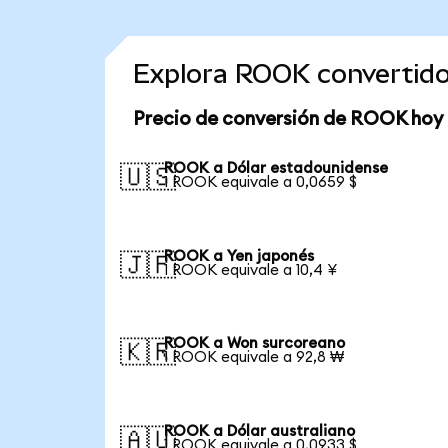
Explora ROOK convertid
Precio de conversión de ROOK hoy
ROOK a Dólar estadounidense
🇺🇸
1 ROOK equivale a 0,0659 $
ROOK a Yen japonés
🇯🇵
1 ROOK equivale a 10,4 ¥
ROOK a Won surcoreano
🇰🇷
1 ROOK equivale a 92,8 ₩
ROOK a Dólar australiano
🇦🇺
1 ROOK equivale a 0,0933 $