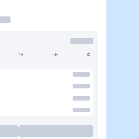
1H
4H
1D