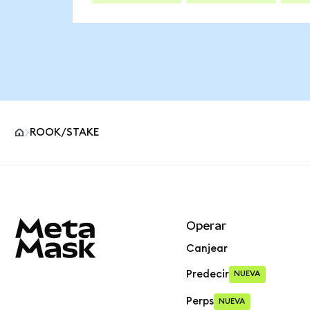
ROOK/STAKE
Pie de página del sitio MetaMask
Operar
Canjear
Predecir
NUEVA
Perps
NUEVA