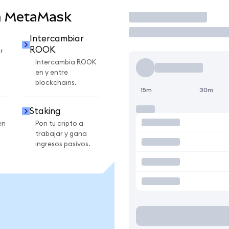
n MetaMask
Operar
Intercambiar
ROOK
r
Intercambia ROOK
en y entre
blockchains.
15m
30m
Staking
en
Pon tu cripto a
trabajar y gana
ingresos pasivos.