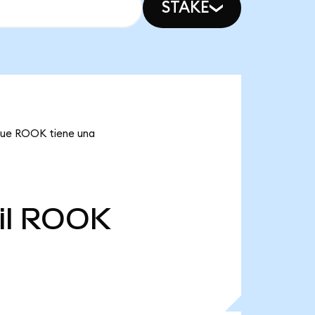
STAKE
 que ROOK tiene una
l
ROOK