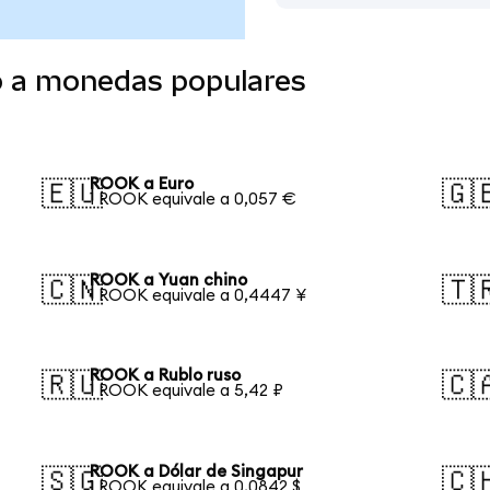
o a monedas populares
ROOK a Euro
🇪🇺
🇬
1 ROOK equivale a 0,057 €
ROOK a Yuan chino
🇨🇳
🇹
1 ROOK equivale a 0,4447 ¥
ROOK a Rublo ruso
🇷🇺
🇨
1 ROOK equivale a 5,42 ₽
ROOK a Dólar de Singapur
🇸🇬
🇨
1 ROOK equivale a 0,0842 $