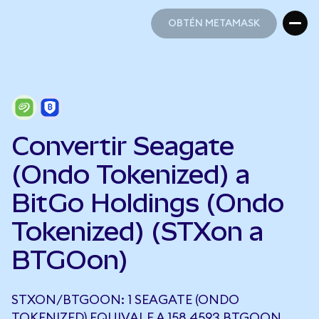
OBTÉN METAMASK
OBTÉN METAMASK
Convertir Seagate
(Ondo Tokenized) a
BitGo Holdings (Ondo
Tokenized) (STXon a
BTGOon)
STXON/BTGOON: 1 SEAGATE (ONDO
TOKENIZED) EQUIVALE A 158,4593 BTGOON