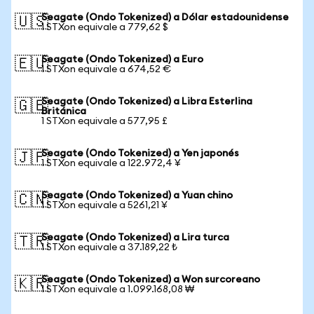
Seagate (Ondo Tokenized) a Dólar estadounidense
🇺🇸
1 STXon equivale a 779,62 $
Seagate (Ondo Tokenized) a Euro
🇪🇺
1 STXon equivale a 674,52 €
Seagate (Ondo Tokenized) a Libra Esterlina
🇬🇧
Británica
1 STXon equivale a 577,95 £
Seagate (Ondo Tokenized) a Yen japonés
🇯🇵
1 STXon equivale a 122.972,4 ¥
Seagate (Ondo Tokenized) a Yuan chino
🇨🇳
1 STXon equivale a 5261,21 ¥
Seagate (Ondo Tokenized) a Lira turca
🇹🇷
1 STXon equivale a 37.189,22 ₺
Seagate (Ondo Tokenized) a Won surcoreano
🇰🇷
1 STXon equivale a 1.099.168,08 ₩