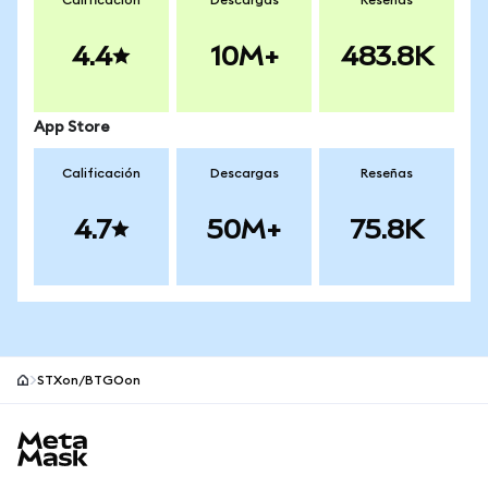
Calificación
Descargas
Reseñas
4.4
10M+
483.8K
App Store
Calificación
Descargas
Reseñas
4.7
50M+
75.8K
STXon/BTGOon
Pie de página del sitio MetaMask