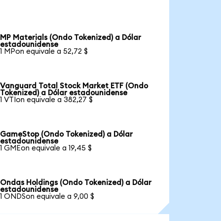
MP Materials (Ondo Tokenized) a Dólar
estadounidense
1 MPon equivale a 52,72 $
Vanguard Total Stock Market ETF (Ondo
Tokenized) a Dólar estadounidense
1 VTIon equivale a 382,27 $
GameStop (Ondo Tokenized) a Dólar
estadounidense
1 GMEon equivale a 19,45 $
Ondas Holdings (Ondo Tokenized) a Dólar
estadounidense
1 ONDSon equivale a 9,00 $