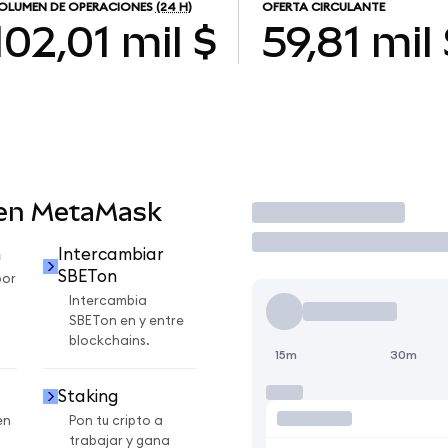
OLUMEN DE OPERACIONES
(24 H)
OFERTA CIRCULANTE
102,01 mil $
59,81 mil
 en MetaMask
Operar
n
Intercambiar
SBETon
por
Intercambia
SBETon en y entre
blockchains.
15m
30m
Staking
en
Pon tu cripto a
trabajar y gana