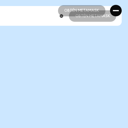
OBTÉN METAMASK
OBTÉN METAMASK
OBTÉN METAMASK
OBTÉN METAMASK