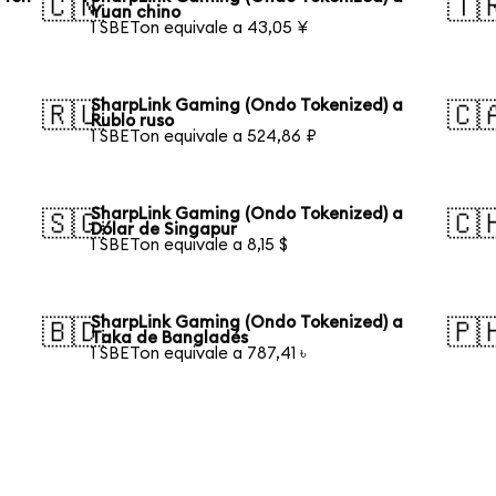
🇨🇳
🇹
Yuan chino
1 SBETon equivale a 43,05 ¥
SharpLink Gaming (Ondo Tokenized) a
🇷🇺
🇨
Rublo ruso
1 SBETon equivale a 524,86 ₽
SharpLink Gaming (Ondo Tokenized) a
🇸🇬
🇨
Dólar de Singapur
1 SBETon equivale a 8,15 $
SharpLink Gaming (Ondo Tokenized) a
🇧🇩
🇵
Taka de Bangladés
1 SBETon equivale a 787,41 ৳