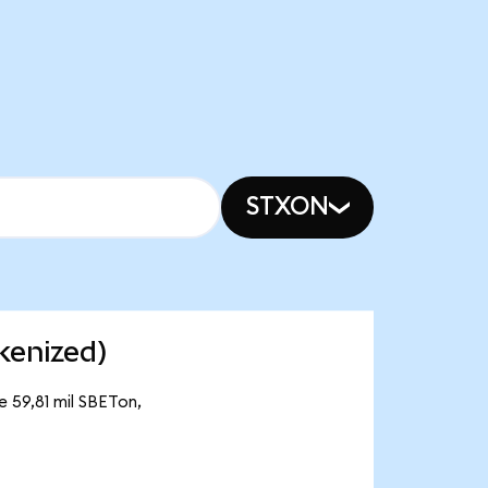
STXON
kenized)
e 59,81 mil SBETon,