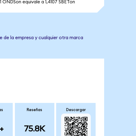
1 ONDSon equivale a 1,4107 SBETon
e de la empresa y cualquier otra marca
as
Reseñas
Descargar
+
75.8K