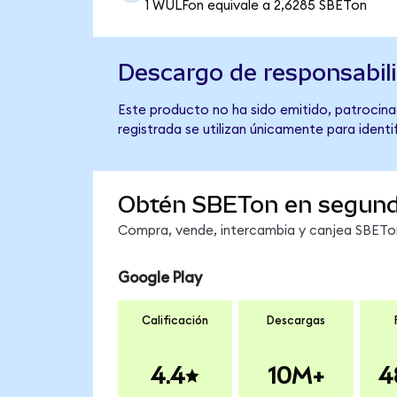
1 WULFon equivale a 2,6285 SBETon
Descargo de responsabil
Este producto no ha sido emitido, patrocina
registrada se utilizan únicamente para identi
Obtén SBETon en segun
Compra, vende, intercambia y canjea SBETon 
Google Play
Calificación
Descargas
4.4
10M+
4