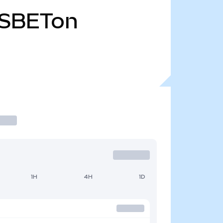
SBETon
1H
4H
1D