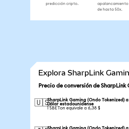
predicción cripto.
apalancamiento
de hasta 50x.
Explora SharpLink Gamin
Precio de conversión de SharpLink
SharpLink Gaming (Ondo Tokenized) a
🇺🇸
Dólar estadounidense
1 SBETon equivale a 6,38 $
SharpLink Gaming (Ondo Tokenized) a