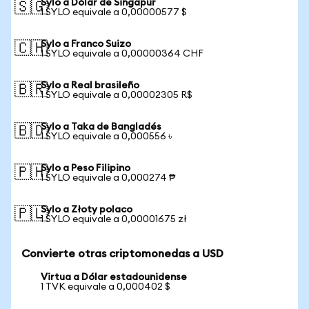
Sylo a Dólar de Singapur
🇸🇬
1 SYLO equivale a 0,00000577 $
Sylo a Franco Suizo
🇨🇭
1 SYLO equivale a 0,00000364 CHF
Sylo a Real brasileño
🇧🇷
1 SYLO equivale a 0,00002305 R$
Sylo a Taka de Bangladés
🇧🇩
1 SYLO equivale a 0,000556 ৳
Sylo a Peso Filipino
🇵🇭
1 SYLO equivale a 0,000274 ₱
Sylo a Złoty polaco
🇵🇱
1 SYLO equivale a 0,00001675 zł
Convierte otras criptomonedas a USD
Virtua a Dólar estadounidense
1 TVK equivale a 0,000402 $