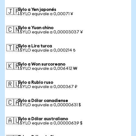
Sylo a Yen japonés
🇯🇵
1 SYLO equivale a 0,00071 ¥
Sylo a Yuan chino
🇨🇳
1 SYLO equivale a 0,00003037 ¥
Sylo a Lira turca
🇹🇷
1 SYLO equivale a 0,000214 ₺
Sylo a Won surcoreano
🇰🇷
1 SYLO equivale a 0,006412 ₩
Sylo a Rublo ruso
🇷🇺
1 SYLO equivale a 0,000367 ₽
Sylo a Dólar canadiense
🇨🇦
1 SYLO equivale a 0,00000631 $
Sylo a Dólar australiano
🇦🇺
1 SYLO equivale a 0,00000639 $