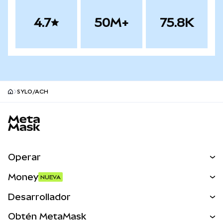
4.7
50M+
75.8K
SYLO/ACH
Pie de página del sitio MetaMask
Operar
Canjear
Money
NUEVA
Predecir
NUEVA
Comprar
Desarrollador
Perps
NUEVA
Tarjeta
Ver los documentos
Obtén MetaMask
Activos del mundo real