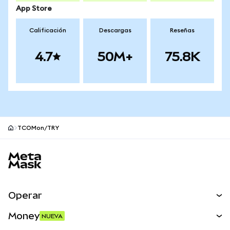
App Store
Calificación
Descargas
Reseñas
4.7
50M+
75.8K
TCOMon/TRY
Pie de página del sitio MetaMask
Operar
Canjear
Money
NUEVA
Predecir
NUEVA
Comprar