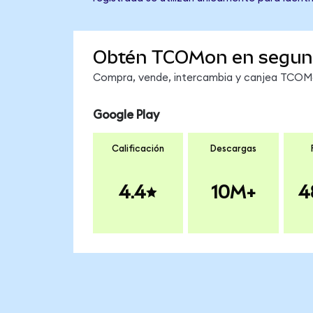
Obtén TCOMon en segun
Compra, vende, intercambia y canjea TCOMon
Google Play
Calificación
Descargas
4.4
10M+
4