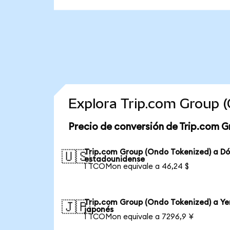
Explora Trip.com Group 
Precio de conversión de Trip.com G
Trip.com Group (Ondo Tokenized) a Dó
🇺🇸
estadounidense
1 TCOMon equivale a 46,24 $
Trip.com Group (Ondo Tokenized) a Ye
🇯🇵
japonés
1 TCOMon equivale a 7296,9 ¥