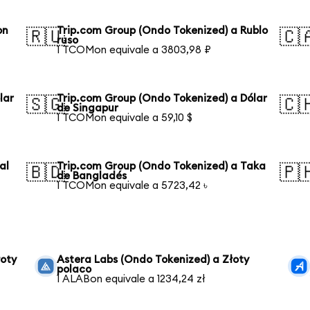
on
Trip.com Group (Ondo Tokenized) a Rublo
🇷🇺
🇨
ruso
1 TCOMon equivale a 3803,98 ₽
lar
Trip.com Group (Ondo Tokenized) a Dólar
🇸🇬
🇨
de Singapur
1 TCOMon equivale a 59,10 $
al
Trip.com Group (Ondo Tokenized) a Taka
🇧🇩
🇵
de Bangladés
1 TCOMon equivale a 5723,42 ৳
łoty
Astera Labs (Ondo Tokenized) a Złoty
polaco
1 ALABon equivale a 1234,24 zł