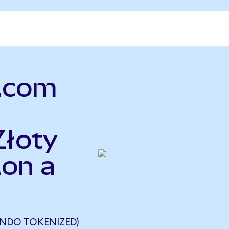
p.com
Złoty
on a
NDO TOKENIZED)