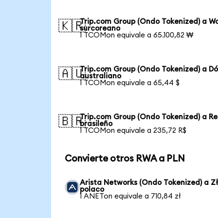
Trip.com Group (Ondo Tokenized) a W
🇰🇷
surcoreano
1 TCOMon equivale a 65.100,82 ₩
Trip.com Group (Ondo Tokenized) a Dó
🇦🇺
australiano
1 TCOMon equivale a 65,44 $
Trip.com Group (Ondo Tokenized) a Re
🇧🇷
brasileño
1 TCOMon equivale a 235,72 R$
Convierte otros RWA a PLN
Arista Networks (Ondo Tokenized) a Z
polaco
1 ANETon equivale a 710,84 zł