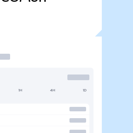
1H
4H
1D