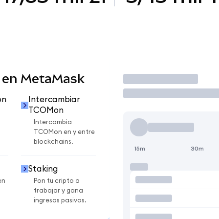
 en MetaMask
Operar
on
Intercambiar
TCOMon
n
Intercambia
TCOMon en y entre
blockchains.
15m
30m
Staking
en
Pon tu cripto a
trabajar y gana
ingresos pasivos.