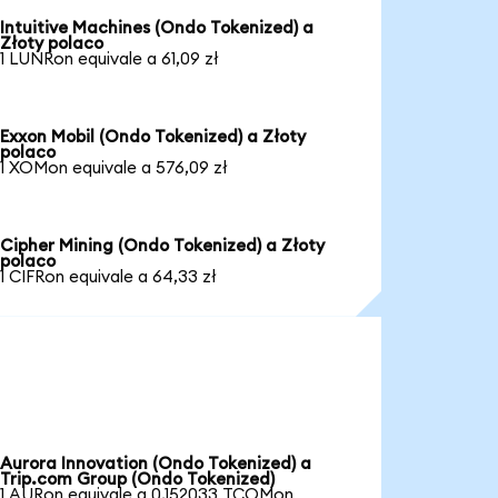
Intuitive Machines (Ondo Tokenized) a
Złoty polaco
1 LUNRon equivale a 61,09 zł
Exxon Mobil (Ondo Tokenized) a Złoty
polaco
1 XOMon equivale a 576,09 zł
Cipher Mining (Ondo Tokenized) a Złoty
polaco
1 CIFRon equivale a 64,33 zł
Aurora Innovation (Ondo Tokenized) a
Trip.com Group (Ondo Tokenized)
1 AURon equivale a 0,152033 TCOMon