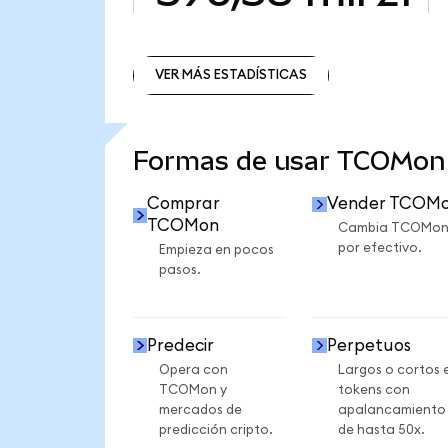
VER MÁS ESTADÍSTICAS
VER MÁS ESTADÍSTICAS
Formas de usar TCOMon
Comprar
Vender TCOM
TCOMon
Cambia TCOMo
por efectivo.
Empieza en pocos
pasos.
Predecir
Perpetuos
Opera con
Largos o cortos 
TCOMon y
tokens con
mercados de
apalancamiento
predicción cripto.
de hasta 50x.