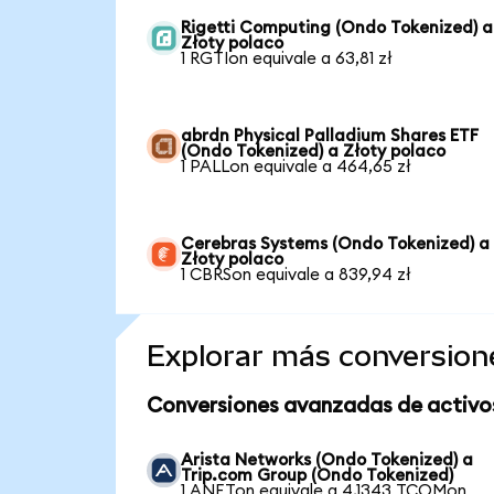
Rigetti Computing (Ondo Tokenized) a
Złoty polaco
1 RGTIon equivale a 63,81 zł
abrdn Physical Palladium Shares ETF
(Ondo Tokenized) a Złoty polaco
1 PALLon equivale a 464,65 zł
Cerebras Systems (Ondo Tokenized) a
Złoty polaco
1 CBRSon equivale a 839,94 zł
Explorar más conversion
Conversiones avanzadas de activo
Arista Networks (Ondo Tokenized) a
Trip.com Group (Ondo Tokenized)
1 ANETon equivale a 4,1343 TCOMon