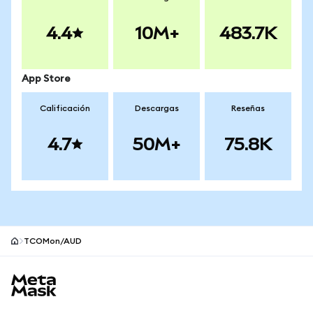
4.4
10M+
483.7K
App Store
Calificación
Descargas
Reseñas
4.7
50M+
75.8K
TCOMon/AUD
Pie de página del sitio MetaMask