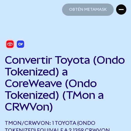
OBTÉN METAMASK
OBTÉN METAMASK
Convertir Toyota (Ondo
Tokenized) a
CoreWeave (Ondo
Tokenized) (TMon a
CRWVon)
TMON/CRWVON: 1 TOYOTA (ONDO
TOKENIZED) EQUIVALE A 2,1359 CRWVON