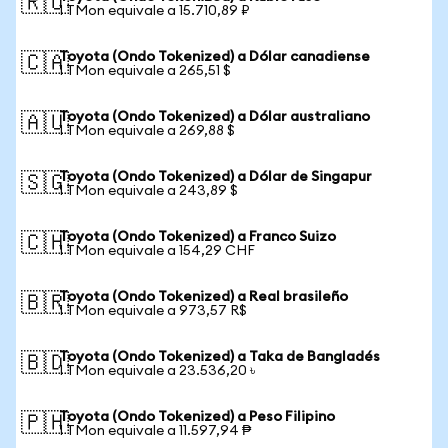
🇷🇺
1 TMon equivale a 15.710,89 ₽
Toyota (Ondo Tokenized) a Dólar canadiense
🇨🇦
1 TMon equivale a 265,51 $
Toyota (Ondo Tokenized) a Dólar australiano
🇦🇺
1 TMon equivale a 269,88 $
Toyota (Ondo Tokenized) a Dólar de Singapur
🇸🇬
1 TMon equivale a 243,89 $
Toyota (Ondo Tokenized) a Franco Suizo
🇨🇭
1 TMon equivale a 154,29 CHF
Toyota (Ondo Tokenized) a Real brasileño
🇧🇷
1 TMon equivale a 973,57 R$
Toyota (Ondo Tokenized) a Taka de Bangladés
🇧🇩
1 TMon equivale a 23.536,20 ৳
Toyota (Ondo Tokenized) a Peso Filipino
🇵🇭
1 TMon equivale a 11.597,94 ₱