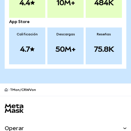
4.4
10M+
484K
App Store
Calificación
Descargas
Reseñas
4.7
50M+
75.8K
TMon/CRWVon
Pie de página del sitio MetaMask
Operar