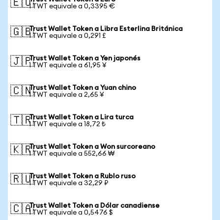
🇪🇺
1 TWT equivale a 0,3395 €
Trust Wallet Token a Libra Esterlina Británica
🇬🇧
1 TWT equivale a 0,291 £
Trust Wallet Token a Yen japonés
🇯🇵
1 TWT equivale a 61,95 ¥
Trust Wallet Token a Yuan chino
🇨🇳
1 TWT equivale a 2,65 ¥
Trust Wallet Token a Lira turca
🇹🇷
1 TWT equivale a 18,72 ₺
Trust Wallet Token a Won surcoreano
🇰🇷
1 TWT equivale a 552,66 ₩
Trust Wallet Token a Rublo ruso
🇷🇺
1 TWT equivale a 32,29 ₽
Trust Wallet Token a Dólar canadiense
🇨🇦
1 TWT equivale a 0,5476 $