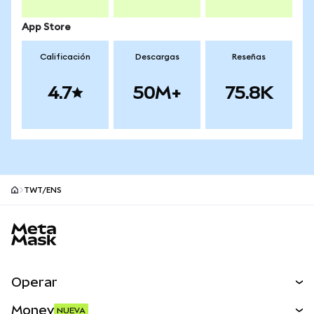
App Store
Calificación
Descargas
Reseñas
4.7
50M+
75.8K
TWT/ENS
Pie de página del sitio MetaMask
Operar
Canjear
Money
NUEVA