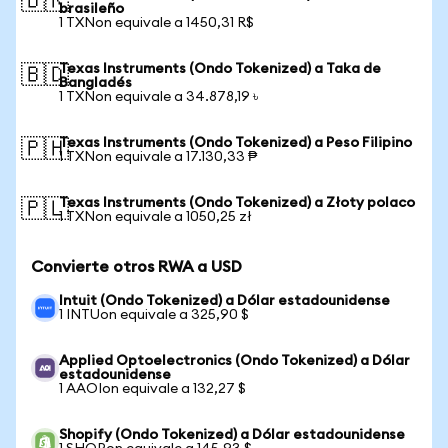
🇧🇷
brasileño
1 TXNon equivale a 1450,31 R$
Texas Instruments (Ondo Tokenized) a Taka de
🇧🇩
Bangladés
1 TXNon equivale a 34.878,19 ৳
Texas Instruments (Ondo Tokenized) a Peso Filipino
🇵🇭
1 TXNon equivale a 17.130,33 ₱
Texas Instruments (Ondo Tokenized) a Złoty polaco
🇵🇱
1 TXNon equivale a 1050,25 zł
Convierte otros RWA a USD
Intuit (Ondo Tokenized) a Dólar estadounidense
1 INTUon equivale a 325,90 $
Applied Optoelectronics (Ondo Tokenized) a Dólar
estadounidense
1 AAOIon equivale a 132,27 $
Shopify (Ondo Tokenized) a Dólar estadounidense