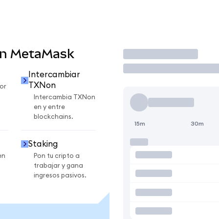
en MetaMask
Operar
Intercambiar
TXNon
or
Intercambia TXNon
en y entre
blockchains.
15m
30m
Staking
en
Pon tu cripto a
trabajar y gana
ingresos pasivos.