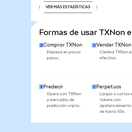
VER MÁS ESTADÍSTICAS
VER MÁS ESTADÍSTICAS
Formas de usar TXNon 
Comprar TXNon
Vender TXNon
Empieza en pocos
Cambia TXNon p
pasos.
efectivo.
Predecir
Perpetuos
Opera con TXNon
Largos o cortos 
y mercados de
tokens con
predicción cripto.
apalancamiento
de hasta 50x.