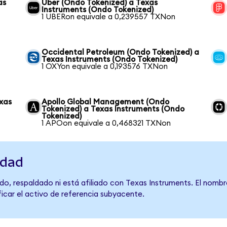
as
Uber (Ondo Tokenized) a Texas
Instruments (Ondo Tokenized)
1 UBERon equivale a 0,239557 TXNon
Occidental Petroleum (Ondo Tokenized) a
Texas Instruments (Ondo Tokenized)
1 OXYon equivale a 0,193576 TXNon
exas
Apollo Global Management (Ondo
Tokenized) a Texas Instruments (Ondo
Tokenized)
1 APOon equivale a 0,468321 TXNon
idad
do, respaldado ni está afiliado con Texas Instruments. El nombr
ficar el activo de referencia subyacente.