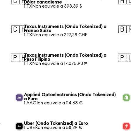
🇨🇦
🇦
Dólar canadiense
1 TXNon equivale a 393,39 $
Texas Instruments (Ondo Tokenized) a
🇨🇭
🇧
Franco Suizo
1 TXNon equivale a 227,28 CHF
Texas Instruments (Ondo Tokenized) a
🇵🇭
🇵
Peso Filipino
1 TXNon equivale a 17.075,93 ₱
Applied Optoelectronics (Ondo Tokenized)
a Euro
1 AAOIon equivale a 114,63 €
o
Uber (Ondo Tokenized) a Euro
1 UBERon equivale a 58,29 €