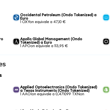
Occidental Petroleum (Ondo Tokenized) a
Euro
1 OXYon equivale a 47,10 €
ro
Apollo Global Management (Ondo
Tokenized) a Euro
1 APOon equivale a 113,95 €
es
s
Applied Optoelectronics (Ondo Tokenized)
a Texas Instruments (Ondo Tokenized)
1 AAOIon equivale a 0,471099 TXNon