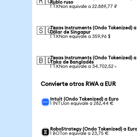
🇷🇺
Rublo ruso
1 TXNon equivale a 22.889,77 ₽
Texas Instruments (Ondo Tokenized) a
🇸🇬
Dólar de Singapur
1 TXNon equivale a 359,96 $
Texas Instruments (Ondo Tokenized) a
🇧🇩
Taka de Bangladés
1 TXNon equivale a 34.702,52 ৳
Convierte otros RWA a EUR
Intuit (Ondo Tokenized) a Euro
1 INTUon equivale a 282,44 €
RoboStrategy (Ondo Tokenized) a Eur
1 BOTon equivale a 23,75 €