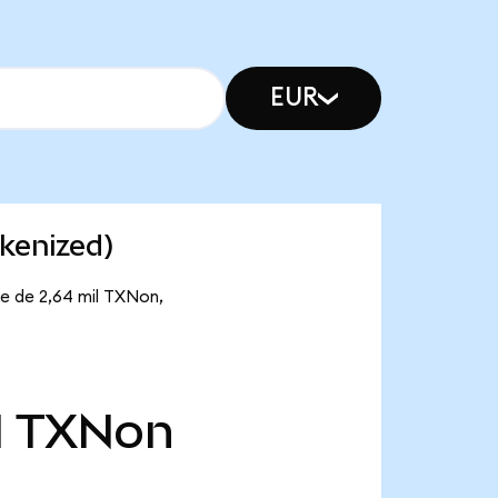
EUR
kenized)
te de 2,64 mil TXNon,
l
TXNon