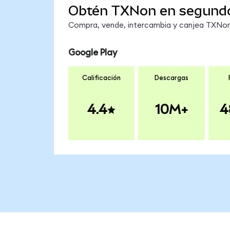
Obtén TXNon en segund
Compra, vende, intercambia y canjea TXNon 
Google Play
Calificación
Descargas
4.4
10M+
4