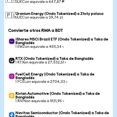
🇵🇭
1 UECon equivale a 647,87 ₱
Uranium Energy (Ondo Tokenized) a Złoty polaco
🇵🇱
1 UECon equivale a 39,74 zł
Convierte otros RWA a BDT
iShares MSCI Brazil ETF (Ondo Tokenized) a Taka de
Bangladés
1 EWZon equivale a 4511,34 ৳
RTX (Ondo Tokenized) a Taka de Bangladés
1 RTXon equivale a 27.332,51 ৳
FuelCell Energy (Ondo Tokenized) a Taka de
Bangladés
1 FCELon equivale a 2704,33 ৳
Rivian Automotive (Ondo Tokenized) a Taka de
Bangladés
1 RIVNon equivale a 1921,95 ৳
Navitas Semiconductor (Ondo Tokenized) a Taka de
Bangladés