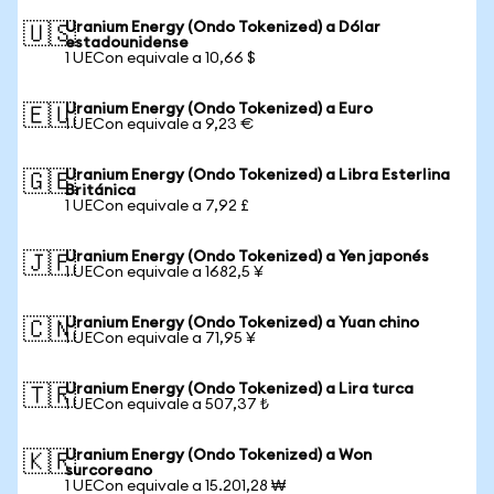
Uranium Energy (Ondo Tokenized) a Dólar
🇺🇸
estadounidense
1 UECon equivale a 10,66 $
Uranium Energy (Ondo Tokenized) a Euro
🇪🇺
1 UECon equivale a 9,23 €
Uranium Energy (Ondo Tokenized) a Libra Esterlina
🇬🇧
Británica
1 UECon equivale a 7,92 £
Uranium Energy (Ondo Tokenized) a Yen japonés
🇯🇵
1 UECon equivale a 1682,5 ¥
Uranium Energy (Ondo Tokenized) a Yuan chino
🇨🇳
1 UECon equivale a 71,95 ¥
Uranium Energy (Ondo Tokenized) a Lira turca
🇹🇷
1 UECon equivale a 507,37 ₺
Uranium Energy (Ondo Tokenized) a Won
🇰🇷
surcoreano
1 UECon equivale a 15.201,28 ₩