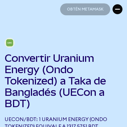
OBTÉN METAMASK
OBTÉN METAMASK
Convertir Uranium
Energy (Ondo
Tokenized) a Taka de
Bangladés (UECon a
BDT)
UECON/BDT: 1 URANIUM ENERGY (ONDO
TOKENIZED) EQUIVALE A 1317,5751 BDT