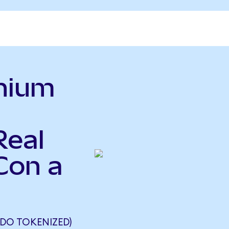
anium
Real
Con a
DO TOKENIZED)