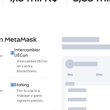
en MetaMask
Operar
Intercambiar
UECon
or
Intercambia UECon
en y entre
blockchains.
15m
30m
Staking
en
Pon tu cripto a
trabajar y gana
ingresos pasivos.