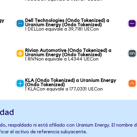
gy
Dell Technologies (Ondo Tokenized) a
Uranium Energy (Ondo Tokenized)
1 DELLon equivale a 39,7181 UECon
Rivian Automotive (Ondo Tokenized) a
Uranium Energy (Ondo Tokenized)
1 RIVNon equivale a 1,4344 UECon
KLA (Ondo Tokenized) a Uranium Energy
(Ondo Tokenized)
1 KLACon equivale a 177,0331 UECon
idad
do, respaldado ni está afiliado con Uranium Energy. El nombre d
ficar el activo de referencia subyacente.