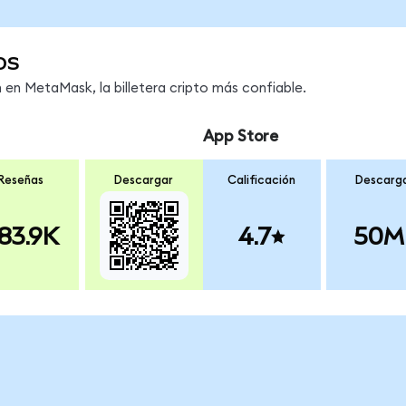
os
en MetaMask, la billetera cripto más confiable.
App Store
Reseñas
Descargar
Calificación
Descarg
83.9K
4.7
50M