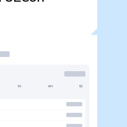
1H
4H
1D