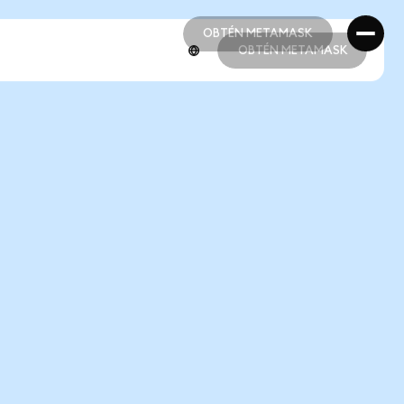
OBTÉN METAMASK
OBTÉN METAMASK
OBTÉN METAMASK
OBTÉN METAMASK