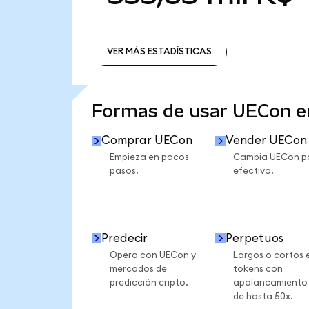
VER MÁS ESTADÍSTICAS
VER MÁS ESTADÍSTICAS
Formas de usar UECon 
Comprar UECon
Vender UECon
Empieza en pocos
Cambia UECon p
pasos.
efectivo.
Predecir
Perpetuos
Opera con UECon y
Largos o cortos 
mercados de
tokens con
predicción cripto.
apalancamiento
de hasta 50x.