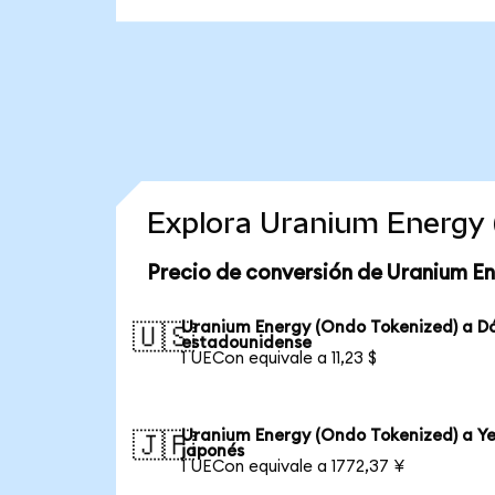
Explora Uranium Energy 
Precio de conversión de Uranium E
Uranium Energy (Ondo Tokenized) a Dó
🇺🇸
estadounidense
1 UECon equivale a 11,23 $
Uranium Energy (Ondo Tokenized) a Y
🇯🇵
japonés
1 UECon equivale a 1772,37 ¥