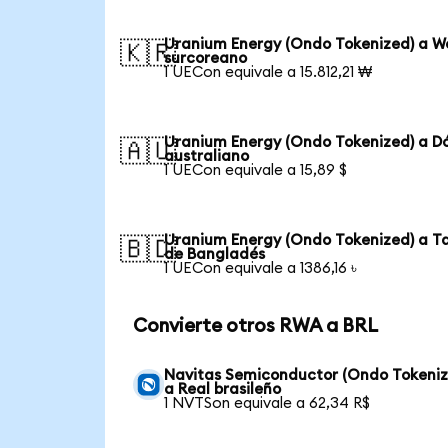
Uranium Energy (Ondo Tokenized) a W
🇰🇷
surcoreano
1 UECon equivale a 15.812,21 ₩
Uranium Energy (Ondo Tokenized) a Dó
🇦🇺
australiano
1 UECon equivale a 15,89 $
Uranium Energy (Ondo Tokenized) a T
🇧🇩
de Bangladés
1 UECon equivale a 1386,16 ৳
Convierte otros RWA a BRL
Navitas Semiconductor (Ondo Tokeniz
a Real brasileño
1 NVTSon equivale a 62,34 R$