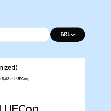
BRL
nized)
e 5,83 mil UECon,
l
UECon