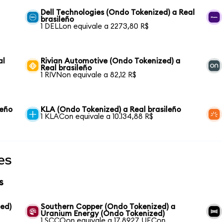
Dell Technologies (Ondo Tokenized) a Real
brasileño
1 DELLon equivale a 2273,80 R$
al
Rivian Automotive (Ondo Tokenized) a
Real brasileño
1 RIVNon equivale a 82,12 R$
leño
KLA (Ondo Tokenized) a Real brasileño
1 KLACon equivale a 10.134,88 R$
es
s
ed)
Southern Copper (Ondo Tokenized) a
Uranium Energy (Ondo Tokenized)
1 SCCOon equivale a 17,8927 UECon