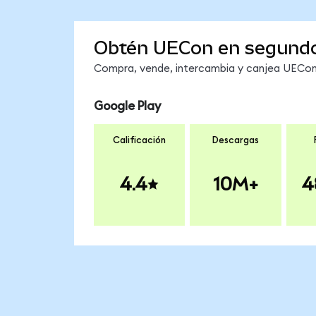
Obtén UECon en segund
Compra, vende, intercambia y canjea UECon 
Google Play
Calificación
Descargas
4.4
10M+
4