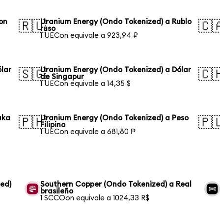
on
Uranium Energy (Ondo Tokenized) a Rublo
🇷🇺
🇨
ruso
1 UECon equivale a 923,94 ₽
lar
Uranium Energy (Ondo Tokenized) a Dólar
🇸🇬
🇨
de Singapur
1 UECon equivale a 14,35 $
aka
Uranium Energy (Ondo Tokenized) a Peso
🇵🇭
🇵
Filipino
1 UECon equivale a 681,80 ₱
ed)
Southern Copper (Ondo Tokenized) a Real
brasileño
1 SCCOon equivale a 1024,33 R$