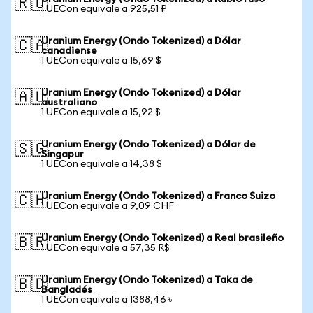
🇷🇺
1 UECon equivale a 925,51 ₽
Uranium Energy (Ondo Tokenized) a Dólar
🇨🇦
canadiense
1 UECon equivale a 15,69 $
Uranium Energy (Ondo Tokenized) a Dólar
🇦🇺
australiano
1 UECon equivale a 15,92 $
Uranium Energy (Ondo Tokenized) a Dólar de
🇸🇬
Singapur
1 UECon equivale a 14,38 $
Uranium Energy (Ondo Tokenized) a Franco Suizo
🇨🇭
1 UECon equivale a 9,09 CHF
Uranium Energy (Ondo Tokenized) a Real brasileño
🇧🇷
1 UECon equivale a 57,35 R$
Uranium Energy (Ondo Tokenized) a Taka de
🇧🇩
Bangladés
1 UECon equivale a 1388,46 ৳