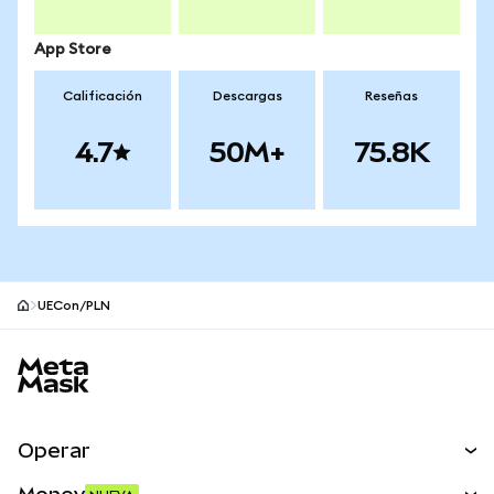
App Store
Calificación
Descargas
Reseñas
4.7
50M+
75.8K
UECon/PLN
Pie de página del sitio MetaMask
Operar
Canjear