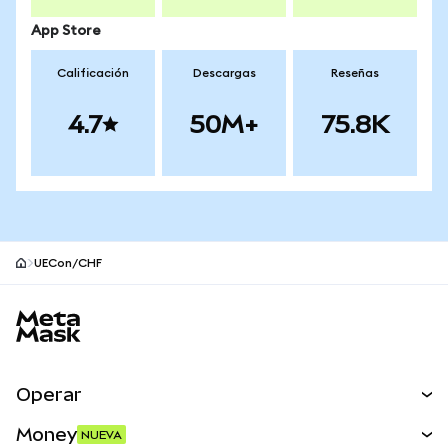
App Store
Calificación
Descargas
Reseñas
4.7
50M+
75.8K
UECon/CHF
Pie de página del sitio MetaMask
Operar
Canjear
Money
NUEVA