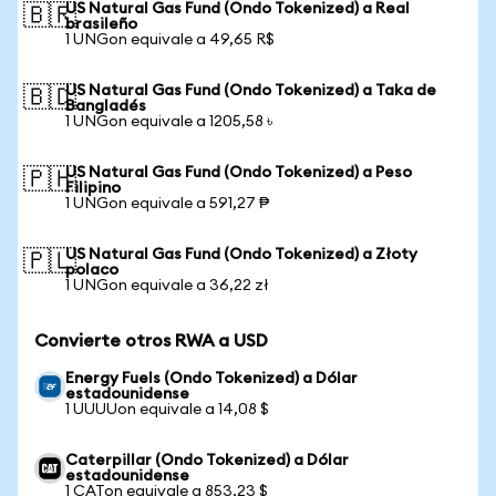
US Natural Gas Fund (Ondo Tokenized) a Real
🇧🇷
brasileño
1 UNGon equivale a 49,65 R$
US Natural Gas Fund (Ondo Tokenized) a Taka de
🇧🇩
Bangladés
1 UNGon equivale a 1205,58 ৳
US Natural Gas Fund (Ondo Tokenized) a Peso
🇵🇭
Filipino
1 UNGon equivale a 591,27 ₱
US Natural Gas Fund (Ondo Tokenized) a Złoty
🇵🇱
polaco
1 UNGon equivale a 36,22 zł
Convierte otros RWA a USD
Energy Fuels (Ondo Tokenized) a Dólar
estadounidense
1 UUUUon equivale a 14,08 $
Caterpillar (Ondo Tokenized) a Dólar
estadounidense
1 CATon equivale a 853,23 $