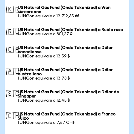
US Natural Gas Fund (Ondo Tokenized) a Won
🇰🇷
surcoreano
1 UNGon equivale a 13.712,85 ₩
US Natural Gas Fund (Ondo Tokenized) a Rublo ruso
🇷🇺
1 UNGon equivale a 801,27 ₽
US Natural Gas Fund (Ondo Tokenized) a Dólar
🇨🇦
canadiense
1 UNGon equivale a 13,59 $
US Natural Gas Fund (Ondo Tokenized) a Dólar
🇦🇺
australiano
1 UNGon equivale a 13,78 $
US Natural Gas Fund (Ondo Tokenized) a Dólar de
🇸🇬
Singapur
1 UNGon equivale a 12,45 $
US Natural Gas Fund (Ondo Tokenized) a Franco
🇨🇭
Suizo
1 UNGon equivale a 7,87 CHF