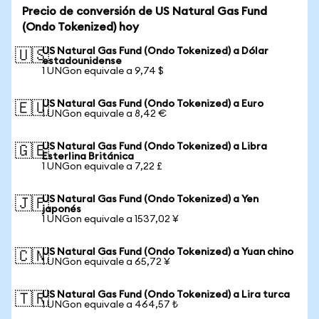
Precio de conversión de US Natural Gas Fund
(Ondo Tokenized) hoy
US Natural Gas Fund (Ondo Tokenized) a Dólar
🇺🇸
estadounidense
1 UNGon equivale a 9,74 $
US Natural Gas Fund (Ondo Tokenized) a Euro
🇪🇺
1 UNGon equivale a 8,42 €
US Natural Gas Fund (Ondo Tokenized) a Libra
🇬🇧
Esterlina Británica
1 UNGon equivale a 7,22 £
US Natural Gas Fund (Ondo Tokenized) a Yen
🇯🇵
japonés
1 UNGon equivale a 1537,02 ¥
US Natural Gas Fund (Ondo Tokenized) a Yuan chino
🇨🇳
1 UNGon equivale a 65,72 ¥
US Natural Gas Fund (Ondo Tokenized) a Lira turca
🇹🇷
1 UNGon equivale a 464,57 ₺