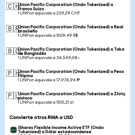
Union Pacific Corporation (Ondo Tokenized) a
🇨🇭
Franco Suizo
1 UNPon equivale a 239,29 CHF
Union Pacific Corporation (Ondo Tokenized) a Real
🇧🇷
brasileño
1 UNPon equivale a 1509,49 R$
Union Pacific Corporation (Ondo Tokenized) a Taka
🇧🇩
de Bangladés
1 UNPon equivale a 36.549,08 ৳
Union Pacific Corporation (Ondo Tokenized) a Peso
🇵🇭
Filipino
1 UNPon equivale a 17.976,94 ₱
Union Pacific Corporation (Ondo Tokenized) a Złoty
🇵🇱
polaco
1 UNPon equivale a 1100,21 zł
Convierte otros RWA a USD
iShares Flexible Income Active ETF (Ondo
Tokenized) a Dólar estadounidense