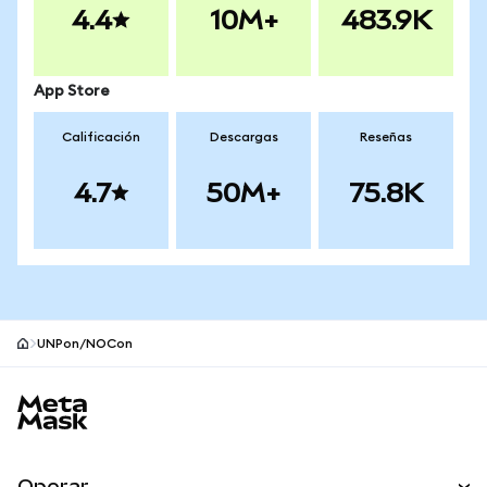
4.4
10M+
483.9K
App Store
Calificación
Descargas
Reseñas
4.7
50M+
75.8K
UNPon/NOCon
Pie de página del sitio MetaMask
Operar