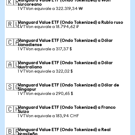
Vanguard Value ETF (Ondo Tokenized) a Won
🇰🇷
surcoreano
1 VTVon equivale a 322.319,34 ₩
Vanguard Value ETF (Ondo Tokenized) a Rublo ruso
🇷🇺
1 VTVon equivale a 18.794,62 ₽
Vanguard Value ETF (Ondo Tokenized) a Dólar
🇨🇦
canadiense
1 VTVon equivale a 317,37 $
Vanguard Value ETF (Ondo Tokenized) a Dólar
🇦🇺
australiano
1 VTVon equivale a 322,02 $
Vanguard Value ETF (Ondo Tokenized) a Dólar de
🇸🇬
Singapur
1 VTVon equivale a 290,65 $
Vanguard Value ETF (Ondo Tokenized) a Franco
🇨🇭
Suizo
1 VTVon equivale a 183,94 CHF
Vanguard Value ETF (Ondo Tokenized) a Real
🇧🇷
brasileño