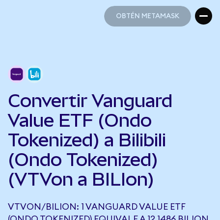
OBTÉN METAMASK
OBTÉN METAMASK
Convertir Vanguard
Value ETF (Ondo
Tokenized) a Bilibili
(Ondo Tokenized)
(VTVon a BILIon)
VTVON/BILION: 1 VANGUARD VALUE ETF
(ONDO TOKENIZED) EQUIVALE A 12,1486 BILION