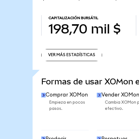
CAPITALIZACIÓN BURSÁTIL
198,70 mil $
VER MÁS ESTADÍSTICAS
VER MÁS ESTADÍSTICAS
Formas de usar XOMon 
Comprar XOMon
Vender XOMo
Empieza en pocos
Cambia XOMon 
pasos.
efectivo.
Predecir
Perpetuos