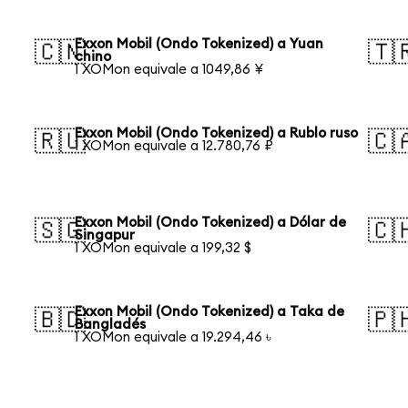
Exxon Mobil (Ondo Tokenized) a Yuan
🇨🇳
🇹
chino
1 XOMon equivale a 1049,86 ¥
Exxon Mobil (Ondo Tokenized) a Rublo ruso
🇷🇺
🇨
1 XOMon equivale a 12.780,76 ₽
Exxon Mobil (Ondo Tokenized) a Dólar de
🇸🇬
🇨
Singapur
1 XOMon equivale a 199,32 $
Exxon Mobil (Ondo Tokenized) a Taka de
🇧🇩
🇵
Bangladés
1 XOMon equivale a 19.294,46 ৳