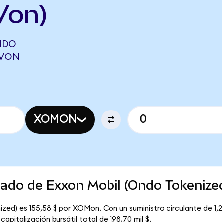
Von)
NDO
TVON
XOMON
cado de Exxon Mobil (Ondo Tokenize
zed) es 155,58 $ por XOMon. Con un suministro circulante de 1,2
pitalización bursátil total de 198,70 mil $.