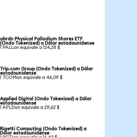
abrdn Physical Palladium Shares ETF
(Ondo Tokenized) a Dólar estadounidense
1 PALLon equivale a 124,28 $
Trip.com Group (Ondo Tokenized) a Dólar
estadounidense
1 TCOMon equivale a 46,09 $
Applied Digital (Ondo Tokenized) a Dólar
estadounidense
1 APLDon equivale a 29,62 $
Rigetti Computing (Ondo Tokenized) a
Dólar estadounidense