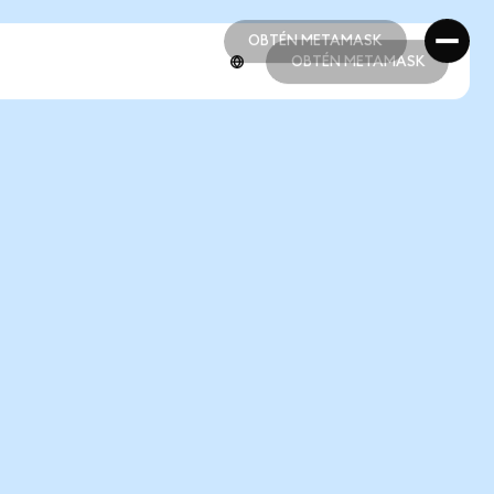
OBTÉN METAMASK
OBTÉN METAMASK
OBTÉN METAMASK
OBTÉN METAMASK