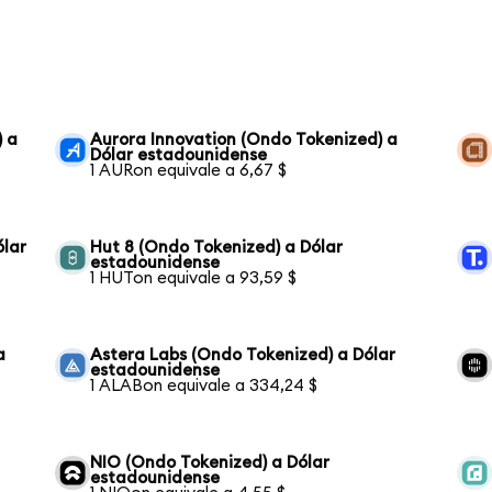
) a
Aurora Innovation (Ondo Tokenized) a
Dólar estadounidense
1 AURon equivale a 6,67 $
ólar
Hut 8 (Ondo Tokenized) a Dólar
estadounidense
1 HUTon equivale a 93,59 $
a
Astera Labs (Ondo Tokenized) a Dólar
estadounidense
1 ALABon equivale a 334,24 $
NIO (Ondo Tokenized) a Dólar
estadounidense