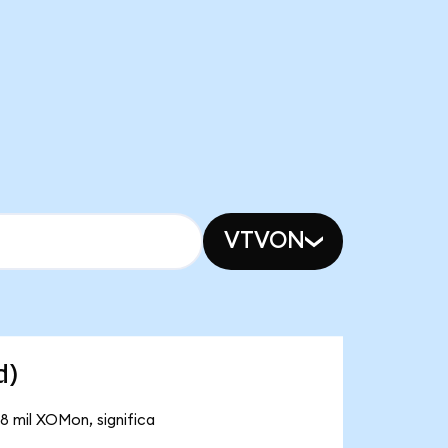
VTVON
d)
8 mil XOMon, significa