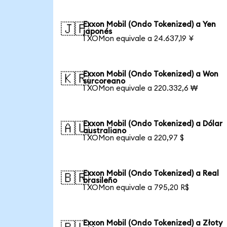
Exxon Mobil (Ondo Tokenized) a Yen
🇯🇵
japonés
1 XOMon equivale a 24.637,19 ¥
Exxon Mobil (Ondo Tokenized) a Won
🇰🇷
surcoreano
1 XOMon equivale a 220.332,6 ₩
Exxon Mobil (Ondo Tokenized) a Dólar
🇦🇺
australiano
1 XOMon equivale a 220,97 $
Exxon Mobil (Ondo Tokenized) a Real
🇧🇷
brasileño
1 XOMon equivale a 795,20 R$
Exxon Mobil (Ondo Tokenized) a Złoty