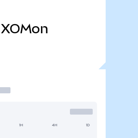
XOMon
1H
4H
1D