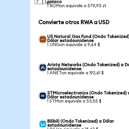
🇵🇱
polaco
1 XOMon equivale a 579,93 zł
Convierte otros RWA a USD
US Natural Gas Fund (Ondo Tokenized
Dólar estadounidense
1 UNGon equivale a 9,64 $
Arista Networks (Ondo Tokenized) a D
estadounidense
1 ANETon equivale a 192,61 $
STMicroelectronics (Ondo Tokenized) 
Dólar estadounidense
1 STMon equivale a 53,55 $
Bilibili (Ondo Tokenized) a Dólar
estadounidense