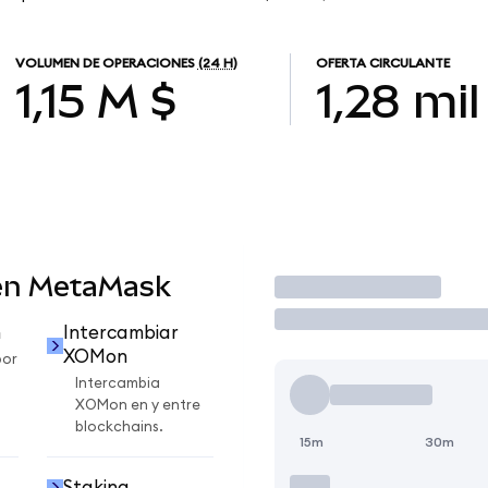
VOLUMEN DE OPERACIONES
(24 H)
OFERTA CIRCULANTE
1,15 M $
1,28 mil
en MetaMask
Operar
n
Intercambiar
XOMon
por
Intercambia
XOMon en y entre
blockchains.
15m
30m
Staking