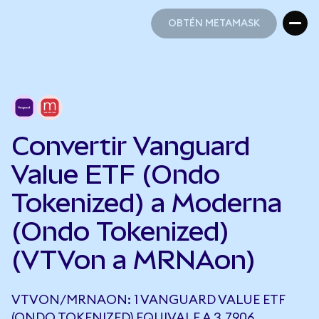
OBTÉN METAMASK
OBTÉN METAMASK
Convertir Vanguard
Value ETF (Ondo
Tokenized) a Moderna
(Ondo Tokenized)
(VTVon a MRNAon)
VTVON/MRNAON: 1 VANGUARD VALUE ETF
(ONDO TOKENIZED) EQUIVALE A 3,7906