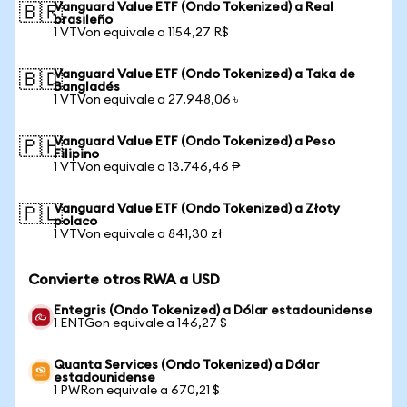
Vanguard Value ETF (Ondo Tokenized) a Real
🇧🇷
brasileño
1 VTVon equivale a 1154,27 R$
Vanguard Value ETF (Ondo Tokenized) a Taka de
🇧🇩
Bangladés
1 VTVon equivale a 27.948,06 ৳
Vanguard Value ETF (Ondo Tokenized) a Peso
🇵🇭
Filipino
1 VTVon equivale a 13.746,46 ₱
Vanguard Value ETF (Ondo Tokenized) a Złoty
🇵🇱
polaco
1 VTVon equivale a 841,30 zł
Convierte otros RWA a USD
Entegris (Ondo Tokenized) a Dólar estadounidense
1 ENTGon equivale a 146,27 $
Quanta Services (Ondo Tokenized) a Dólar
estadounidense
1 PWRon equivale a 670,21 $