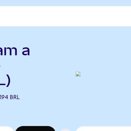
am a
o
L)
194 BRL