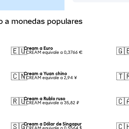
o a monedas populares
Cream a Euro
🇪🇺
🇬
1 CREAM equivale a 0,3766 €
Cream a Yuan chino
🇨🇳
🇹
1 CREAM equivale a 2,94 ¥
Cream a Rublo ruso
🇷🇺
🇨
1 CREAM equivale a 35,82 ₽
Cream a Dólar de Singapur
🇸🇬
🇨
1 CREAM equivale a 0,5564 $