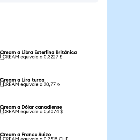
Cream a Libra Esterlina Británica

1 CREAM equivale a 0,3227 £
Cream a Lira turca

1 CREAM equivale a 20,77 ₺
Cream a Dólar canadiense

1 CREAM equivale a 0,6074 $
Cream a Franco Suizo

1 CREAM equivale a 0,3518 CHF