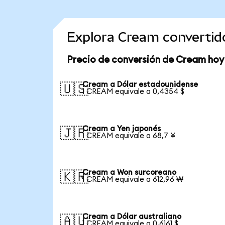
Explora Cream convertid
Precio de conversión de Cream hoy
Cream a Dólar estadounidense
🇺🇸
1 CREAM equivale a 0,4354 $
Cream a Yen japonés
🇯🇵
1 CREAM equivale a 68,7 ¥
Cream a Won surcoreano
🇰🇷
1 CREAM equivale a 612,96 ₩
Cream a Dólar australiano
🇦🇺
1 CREAM equivale a 0,6161 $