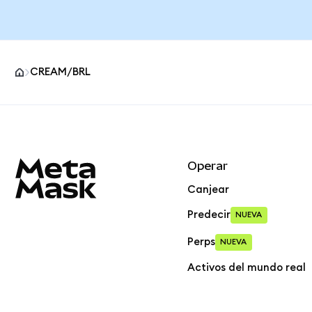
CREAM/BRL
Pie de página del sitio MetaMask
Operar
Canjear
Predecir
NUEVA
Perps
NUEVA
Activos del mundo real