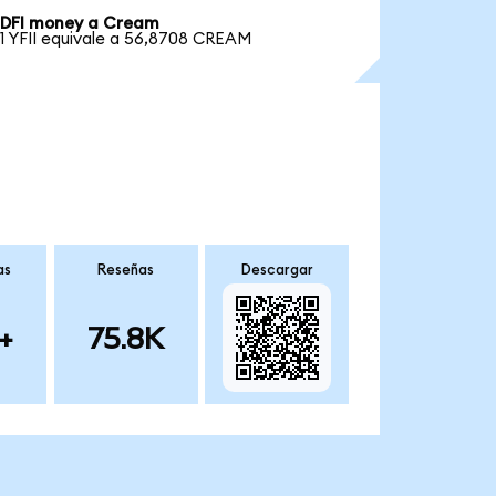
DFI money a Cream
1 YFII equivale a 56,8708 CREAM
as
Reseñas
Descargar
+
75.8K