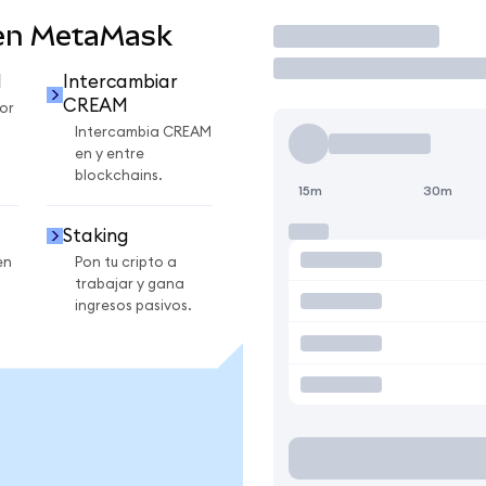
en MetaMask
Operar
M
Intercambiar
CREAM
or
Intercambia CREAM
en y entre
blockchains.
15m
30m
Staking
en
Pon tu cripto a
trabajar y gana
ingresos pasivos.