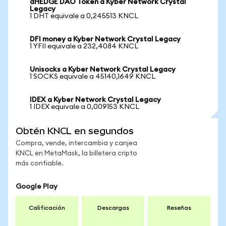
dHEDGE DAO Token a Kyber Network Crystal
Legacy
1 DHT equivale a 0,245513 KNCL
DFI money a Kyber Network Crystal Legacy
1 YFII equivale a 232,4084 KNCL
Unisocks a Kyber Network Crystal Legacy
1 SOCKS equivale a 45140,1649 KNCL
IDEX a Kyber Network Crystal Legacy
1 IDEX equivale a 0,009153 KNCL
Obtén KNCL en segundos
Compra, vende, intercambia y canjea
KNCL en MetaMask, la billetera cripto
más confiable.
Google Play
Calificación
Descargas
Reseñas