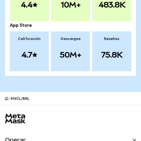
4.4
10M+
483.8K
App Store
Calificación
Descargas
Reseñas
4.7
50M+
75.8K
KNCL/BRL
Pie de página del sitio MetaMask
Operar