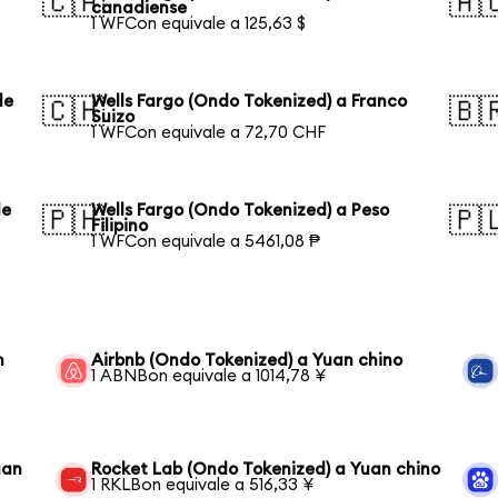
🇨🇦
🇦
canadiense
1 WFCon equivale a 125,63 $
de
Wells Fargo (Ondo Tokenized) a Franco
🇨🇭
🇧
Suizo
1 WFCon equivale a 72,70 CHF
de
Wells Fargo (Ondo Tokenized) a Peso
🇵🇭
🇵
Filipino
1 WFCon equivale a 5461,08 ₱
n
Airbnb (Ondo Tokenized) a Yuan chino
1 ABNBon equivale a 1014,78 ¥
uan
Rocket Lab (Ondo Tokenized) a Yuan chino
1 RKLBon equivale a 516,33 ¥