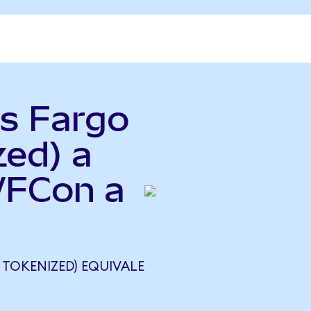
ls Fargo
zed) a
WFCon a
TOKENIZED) EQUIVALE