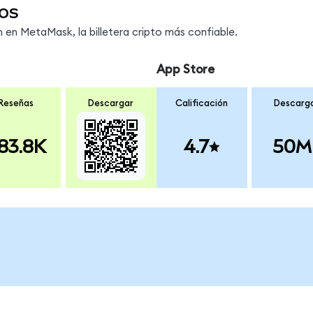
os
en MetaMask, la billetera cripto más confiable.
App Store
Reseñas
Descargar
Calificación
Descarg
83.8K
4.7
50M