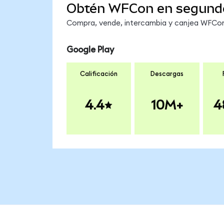
Obtén WFCon en segund
Compra, vende, intercambia y canjea WFCon 
Google Play
Calificación
Descargas
4.4
10M+
4