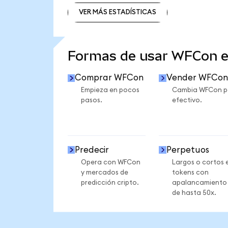
VER MÁS ESTADÍSTICAS
VER MÁS ESTADÍSTICAS
Formas de usar WFCon 
Comprar WFCon
Vender WFCon
Empieza en pocos
Cambia WFCon p
pasos.
efectivo.
Predecir
Perpetuos
Opera con WFCon
Largos o cortos 
y mercados de
tokens con
predicción cripto.
apalancamiento
de hasta 50x.