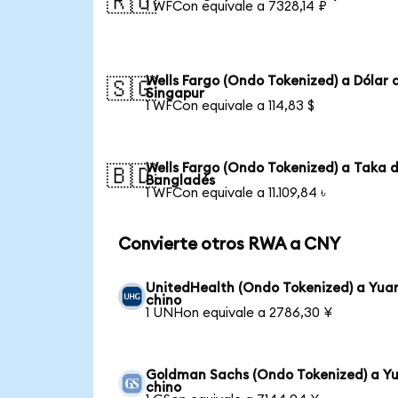
🇷🇺
1 WFCon equivale a 7328,14 ₽
Wells Fargo (Ondo Tokenized) a Dólar 
🇸🇬
Singapur
1 WFCon equivale a 114,83 $
Wells Fargo (Ondo Tokenized) a Taka 
🇧🇩
Bangladés
1 WFCon equivale a 11.109,84 ৳
Convierte otros RWA a CNY
UnitedHealth (Ondo Tokenized) a Yua
chino
1 UNHon equivale a 2786,30 ¥
Goldman Sachs (Ondo Tokenized) a Y
chino