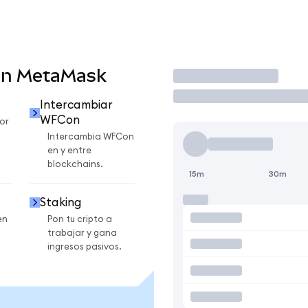
en MetaMask
Operar
Intercambiar
WFCon
or
Intercambia WFCon
en y entre
blockchains.
15m
30m
Staking
en
Pon tu cripto a
trabajar y gana
ingresos pasivos.