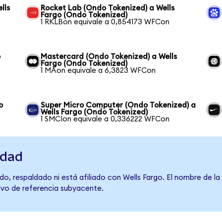
lls
Rocket Lab (Ondo Tokenized) a Wells
Fargo (Ondo Tokenized)
1 RKLBon equivale a 0,854173 WFCon
o
Mastercard (Ondo Tokenized) a Wells
Fargo (Ondo Tokenized)
1 MAon equivale a 6,3823 WFCon
o
Super Micro Computer (Ondo Tokenized) a
Wells Fargo (Ondo Tokenized)
1 SMCIon equivale a 0,336222 WFCon
idad
o, respaldado ni está afiliado con Wells Fargo. El nombre de la
tivo de referencia subyacente.