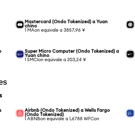
Mastercard (Ondo Tokenized) a Yuan
chino
1 MAon equivale a 3857,96 ¥
o
Super Micro Computer (Ondo Tokenized) a
Yuan chino
1 SMCIon equivale a 203,24 ¥
es
s
s
Airbnb (Ondo Tokenized) a Wells Fargo
(Ondo Tokenized)
1 ABNBon equivale a 1,6788 WFCon