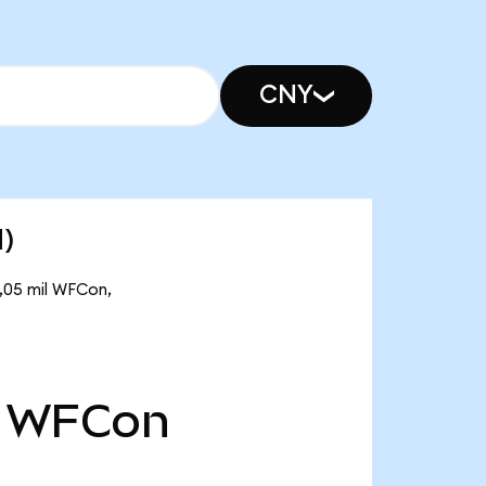
CNY
d)
5,05 mil WFCon,
WFCon