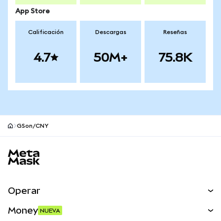
App Store
Calificación
Descargas
Reseñas
4.7
50M+
75.8K
GSon/CNY
Pie de página del sitio MetaMask
Operar
Canjear
Money
NUEVA
Predecir
NUEVA
Comprar