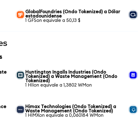
GlobalFoundries (Ondo Tokenized) a Dólar
estadounidense
1 GFSon equivale a 50,13 $
es
s
ste
Huntington Ingalls Industries (Ondo
Tokenized) a Waste Management (Ondo
Tokenized)
1 HIIon equivale a 1,3802 WMon
nce
Himax Technologies (Ondo Tokenized) a
Waste Management (Ondo Tokenized)
1 HIMXon equivale a 0,060184 WMon