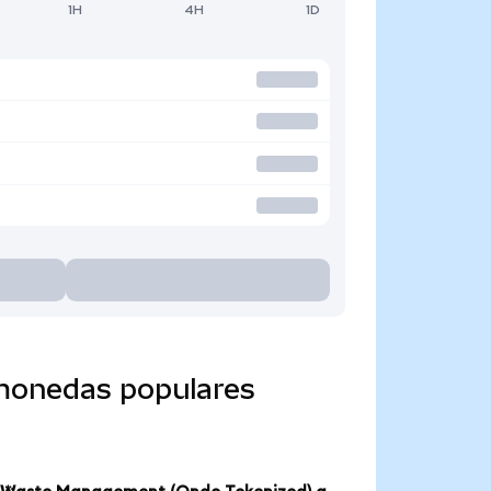
1H
4H
1D
monedas populares