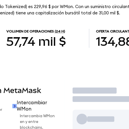
 Tokenized) es 229,96 $ por WMon. Con un suministro circulan
ed) tiene una capitalización bursátil total de 31,00 mil $.
VOLUMEN DE OPERACIONES
(24 H)
OFERTA CIRCULAN
57,74 mil $
134,8
n MetaMask
Operar
Intercambiar
WMon
r
Intercambia WMon
en y entre
blockchains.