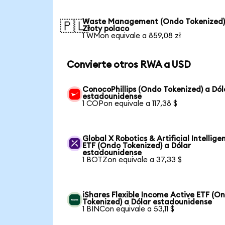
Waste Management (Ondo Tokenized)
🇵🇱
Złoty polaco
1 WMon equivale a 859,08 zł
Convierte otros RWA a USD
ConocoPhillips (Ondo Tokenized) a Dól
estadounidense
1 COPon equivale a 117,38 $
Global X Robotics & Artificial Intellige
ETF (Ondo Tokenized) a Dólar
estadounidense
1 BOTZon equivale a 37,33 $
iShares Flexible Income Active ETF (O
Tokenized) a Dólar estadounidense
1 BINCon equivale a 53,11 $