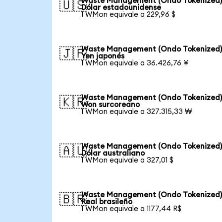
Waste Management (Ondo Tokenized)
🇺🇸
Dólar estadounidense
1 WMon equivale a 229,96 $
Waste Management (Ondo Tokenized)
🇯🇵
Yen japonés
1 WMon equivale a 36.426,76 ¥
Waste Management (Ondo Tokenized)
🇰🇷
Won surcoreano
1 WMon equivale a 327.315,33 ₩
Waste Management (Ondo Tokenized)
🇦🇺
Dólar australiano
1 WMon equivale a 327,01 $
Waste Management (Ondo Tokenized)
🇧🇷
Real brasileño
1 WMon equivale a 1177,44 R$