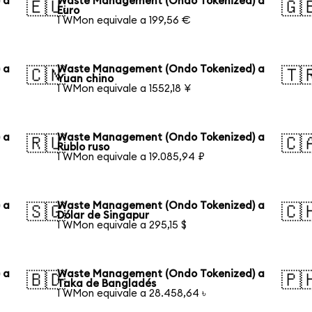
 a
Waste Management (Ondo Tokenized) a
🇪🇺
🇬
Euro
1 WMon equivale a 199,56 €
 a
Waste Management (Ondo Tokenized) a
🇨🇳
🇹
Yuan chino
1 WMon equivale a 1552,18 ¥
 a
Waste Management (Ondo Tokenized) a
🇷🇺
🇨
Rublo ruso
1 WMon equivale a 19.085,94 ₽
 a
Waste Management (Ondo Tokenized) a
🇸🇬
🇨
Dólar de Singapur
1 WMon equivale a 295,15 $
 a
Waste Management (Ondo Tokenized) a
🇧🇩
🇵
Taka de Bangladés
1 WMon equivale a 28.458,64 ৳