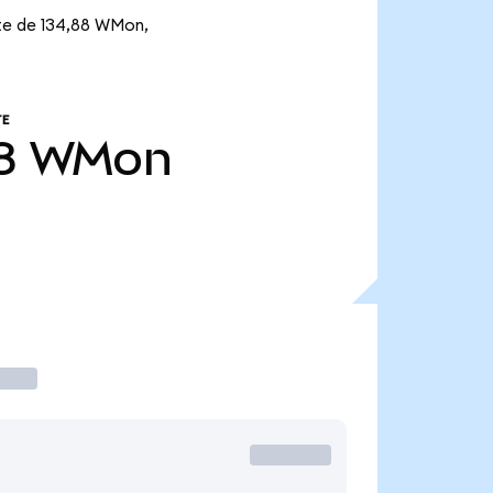
te de 134,88 WMon,
TE
8
WMon