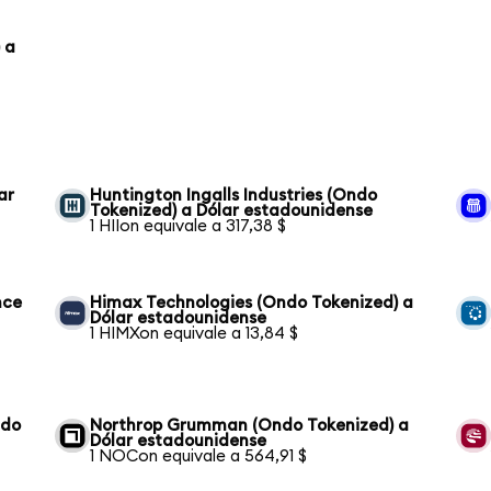
 a
ar
Huntington Ingalls Industries (Ondo
Tokenized) a Dólar estadounidense
1 HIIon equivale a 317,38 $
nce
Himax Technologies (Ondo Tokenized) a
Dólar estadounidense
1 HIMXon equivale a 13,84 $
ndo
Northrop Grumman (Ondo Tokenized) a
Dólar estadounidense
1 NOCon equivale a 564,91 $