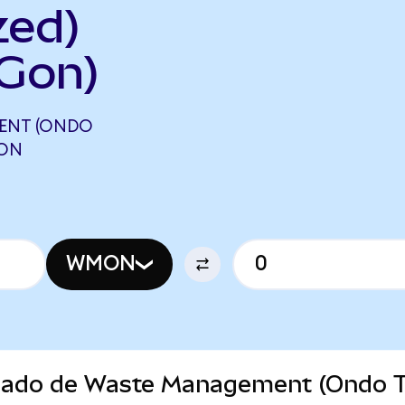
zed)
Gon)
ENT (ONDO
GON
WMON
rcado de Waste Management (Ondo T