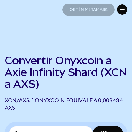
OBTÉN METAMASK
OBTÉN METAMASK
Convertir Onyxcoin a
Axie Infinity Shard (XCN
a AXS)
XCN/AXS: 1 ONYXCOIN EQUIVALE A 0,003434
AXS