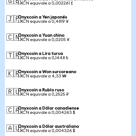
🇬🇧
1 XCN equivale a 0,002261 £
Onyxcoin a Yen japonés
🇯🇵
1 XCN equivale a 0,4819 ¥
Onyxcoin a Yuan chino
🇨🇳
1 XCN equivale a 0,0205 ¥
Onyxcoin a Lira turca
🇹🇷
1 XCN equivale a 0,1448 ₺
Onyxcoin a Won surcoreano
🇰🇷
1 XCN equivale a 4,33 ₩
Onyxcoin a Rublo ruso
🇷🇺
1 XCN equivale a 0,2525 ₽
Onyxcoin a Dólar canadiense
🇨🇦
1 XCN equivale a 0,004263 $
Onyxcoin a Dólar australiano
🇦🇺
1 XCN equivale a 0,004326 $