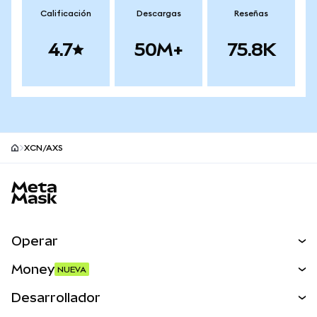
Calificación
Descargas
Reseñas
4.7
50M+
75.8K
XCN/AXS
Pie de página del sitio MetaMask
Operar
Canjear
Money
NUEVA
Predecir
NUEVA
Comprar
Desarrollador
Perps
NUEVA
Tarjeta
Ver los documentos