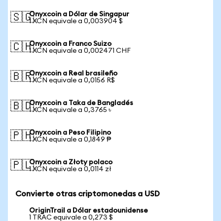
Onyxcoin a Dólar de Singapur
🇸🇬
1 XCN equivale a 0,003904 $
Onyxcoin a Franco Suizo
🇨🇭
1 XCN equivale a 0,002471 CHF
Onyxcoin a Real brasileño
🇧🇷
1 XCN equivale a 0,0156 R$
Onyxcoin a Taka de Bangladés
🇧🇩
1 XCN equivale a 0,3765 ৳
Onyxcoin a Peso Filipino
🇵🇭
1 XCN equivale a 0,1849 ₱
Onyxcoin a Złoty polaco
🇵🇱
1 XCN equivale a 0,0114 zł
Convierte otras criptomonedas a USD
OriginTrail a Dólar estadounidense
1 TRAC equivale a 0,273 $