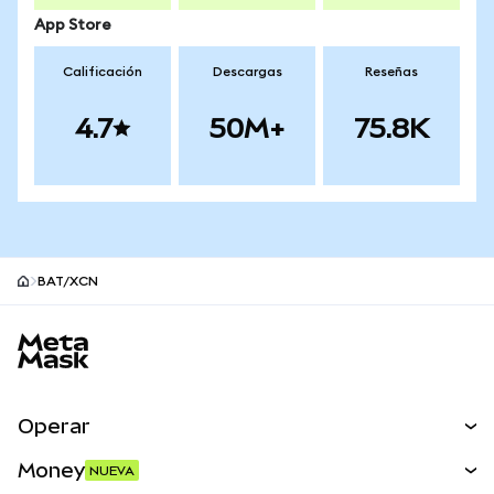
App Store
Calificación
Descargas
Reseñas
4.7
50M+
75.8K
BAT/XCN
Pie de página del sitio MetaMask
Operar
Canjear
Money
NUEVA
Predecir
NUEVA
Comprar