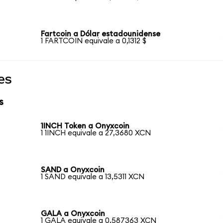
Fartcoin a Dólar estadounidense
1 FARTCOIN equivale a 0,1312 $
es
s
1INCH Token a Onyxcoin
1 1INCH equivale a 27,3680 XCN
SAND a Onyxcoin
1 SAND equivale a 13,5311 XCN
GALA a Onyxcoin
1 GALA equivale a 0,587363 XCN