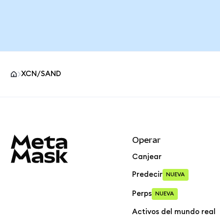
XCN/SAND
Pie de página del sitio MetaMask
Operar
Canjear
Predecir
NUEVA
Perps
NUEVA
Activos del mundo real