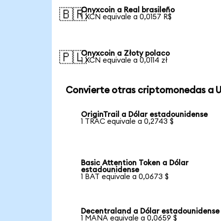
Onyxcoin a Real brasileño
🇧🇷
1 XCN equivale a 0,0157 R$
Onyxcoin a Złoty polaco
🇵🇱
1 XCN equivale a 0,0114 zł
Convierte otras criptomonedas a 
OriginTrail a Dólar estadounidense
1 TRAC equivale a 0,2743 $
Basic Attention Token a Dólar
estadounidense
1 BAT equivale a 0,0673 $
Decentraland a Dólar estadounidense
1 MANA equivale a 0,0659 $