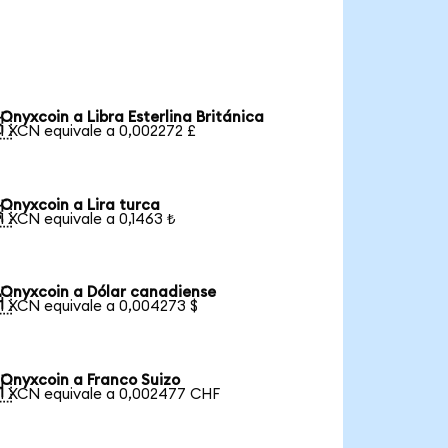
Onyxcoin a Libra Esterlina Británica

1 XCN equivale a 0,002272 £
Onyxcoin a Lira turca

1 XCN equivale a 0,1463 ₺
Onyxcoin a Dólar canadiense

1 XCN equivale a 0,004273 $
Onyxcoin a Franco Suizo

1 XCN equivale a 0,002477 CHF