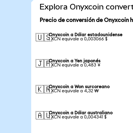
Explora Onyxcoin conver
Precio de conversión de Onyxcoin 
Onyxcoin a Dólar estadounidense
🇺🇸
1 XCN equivale a 0,003066 $
Onyxcoin a Yen japonés
🇯🇵
1 XCN equivale a 0,483 ¥
Onyxcoin a Won surcoreano
🇰🇷
1 XCN equivale a 4,32 ₩
Onyxcoin a Dólar australiano
🇦🇺
1 XCN equivale a 0,004341 $