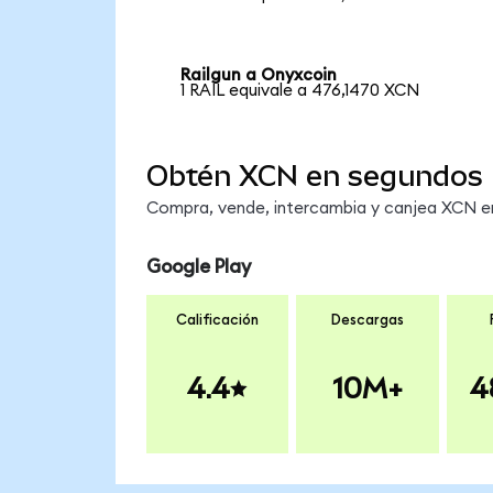
Railgun a Onyxcoin
1 RAIL equivale a 476,1470 XCN
Obtén XCN en segundos
Compra, vende, intercambia y canjea XCN en 
Google Play
Calificación
Descargas
4.4
10M+
4