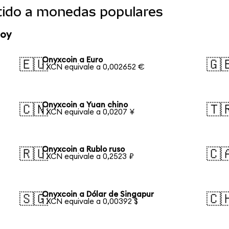
tido a monedas populares
hoy
Onyxcoin a Euro
🇪🇺
🇬
1 XCN equivale a 0,002652 €
Onyxcoin a Yuan chino
🇨🇳
🇹
1 XCN equivale a 0,0207 ¥
Onyxcoin a Rublo ruso
🇷🇺
🇨
1 XCN equivale a 0,2523 ₽
Onyxcoin a Dólar de Singapur
🇸🇬
🇨
1 XCN equivale a 0,00392 $