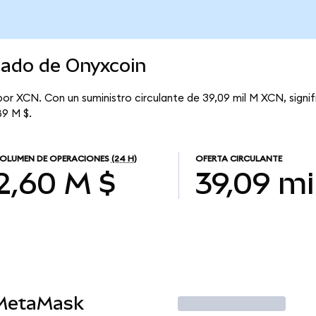
cado de Onyxcoin
por XCN. Con un suministro circulante de 39,09 mil M XCN, signi
89 M $.
OLUMEN DE OPERACIONES
(24 H)
OFERTA CIRCULANTE
2,60 M $
39,09 mi
 MetaMask
Operar