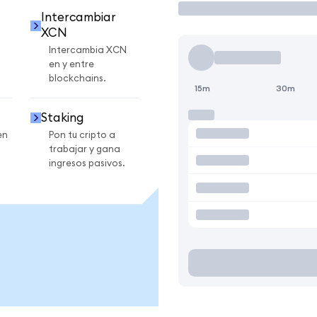
Intercambiar
XCN
Intercambia XCN
en y entre
blockchains.
15m
30m
Staking
en
Pon tu cripto a
trabajar y gana
ingresos pasivos.