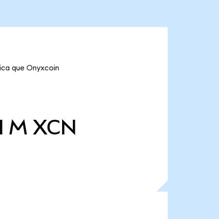
fica que Onyxcoin
l M
XCN