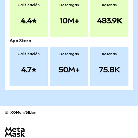
Calificación
Descargas
Reseñas
4.4
10M+
483.9K
App Store
Calificación
Descargas
Reseñas
4.7
50M+
75.8K
XOMon/BILIon
Pie de página del sitio MetaMask