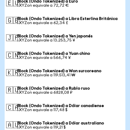
Block (Ondo Tokenized) a Euro
🇪🇺
1 XYZon equivale a 72,72 €
Block (Ondo Tokenized) a Libra Esterlina Británica
🇬🇧
1 XYZon equivale a 62,34 £
Block (Ondo Tokenized) a Yen japonés
🇯🇵
1 XYZon equivale a 13.253,75 ¥
Block (Ondo Tokenized) a Yuan chino
🇨🇳
1 XYZon equivale a 566,74 ¥
Block (Ondo Tokenized) a Won surcoreano
🇰🇷
1 XYZon equivale a 119.513,41 ₩
Block (Ondo Tokenized) a Rublo ruso
🇷🇺
1 XYZon equivale a 6828,08 ₽
Block (Ondo Tokenized) a Dólar canadiense
🇨🇦
1 XYZon equivale a 117,48 $
Block (Ondo Tokenized) a Dólar australiano
🇦🇺
1 XYZon equivale a 119,21 $