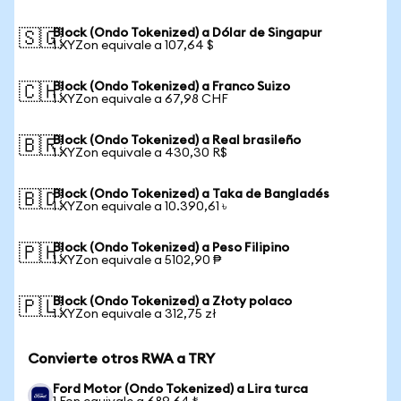
Block (Ondo Tokenized) a Dólar de Singapur
🇸🇬
1 XYZon equivale a 107,64 $
Block (Ondo Tokenized) a Franco Suizo
🇨🇭
1 XYZon equivale a 67,98 CHF
Block (Ondo Tokenized) a Real brasileño
🇧🇷
1 XYZon equivale a 430,30 R$
Block (Ondo Tokenized) a Taka de Bangladés
🇧🇩
1 XYZon equivale a 10.390,61 ৳
Block (Ondo Tokenized) a Peso Filipino
🇵🇭
1 XYZon equivale a 5102,90 ₱
Block (Ondo Tokenized) a Złoty polaco
🇵🇱
1 XYZon equivale a 312,75 zł
Convierte otros RWA a TRY
Ford Motor (Ondo Tokenized) a Lira turca