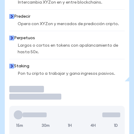
Intercambia XYZon en y entre blockchains.
Predecir
Opera con XYZon y mercados de predicción cripto.
Perpetuos
Largos o cortos en tokens con apalancamiento de
hasta 50x.
Staking
Pon tu cripto a trabajar y gana ingresos pasivos.
Operar
15m
30m
1H
4H
1D