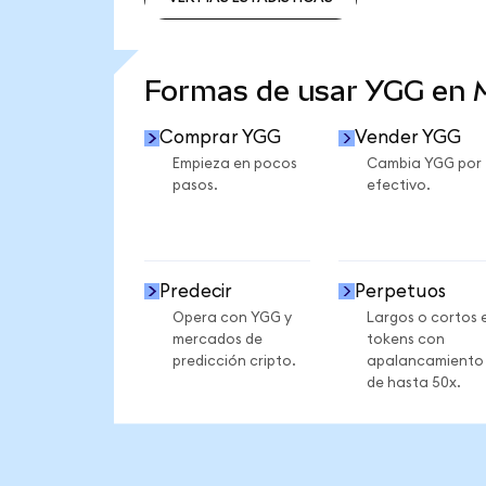
VER MÁS ESTADÍSTICAS
Formas de usar YGG en
Comprar YGG
Vender YGG
Empieza en pocos
Cambia YGG por
pasos.
efectivo.
Predecir
Perpetuos
Opera con YGG y
Largos o cortos 
mercados de
tokens con
predicción cripto.
apalancamiento
de hasta 50x.