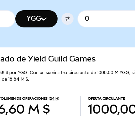
YGG
cado de Yield Guild Games
88 $ por YGG. Con un suministro circulante de 1000,00 M YGG, sig
 de 18,84 M $.
VOLUMEN DE OPERACIONES
(24 H)
OFERTA CIRCULANTE
6,60 M $
1000,0