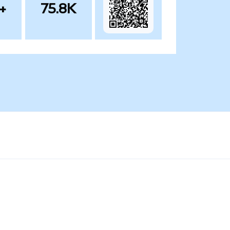
+
75.8K