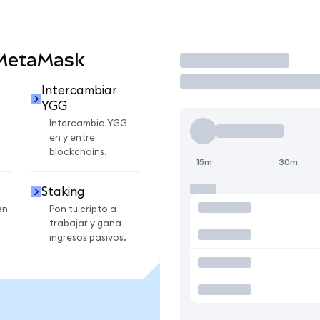
 MetaMask
Operar
Intercambiar
YGG
Intercambia YGG
en y entre
blockchains.
15m
30m
Staking
en
Pon tu cripto a
trabajar y gana
ingresos pasivos.