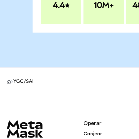
4.4
10M+
4
YGG/SAI
Pie de página del sitio MetaMask
Operar
Canjear