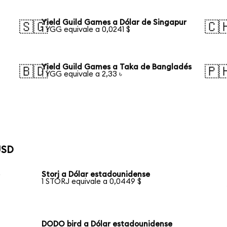
Yield Guild Games a Dólar de Singapur
🇸🇬
🇨
1 YGG equivale a 0,0241 $
Yield Guild Games a Taka de Bangladés
🇧🇩
🇵
1 YGG equivale a 2,33 ৳
USD
e
Storj a Dólar estadounidense
1 STORJ equivale a 0,0449 $
DODO bird a Dólar estadounidense