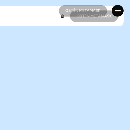
OBTÉN METAMASK
OBTÉN METAMASK
OBTÉN METAMASK
OBTÉN METAMASK