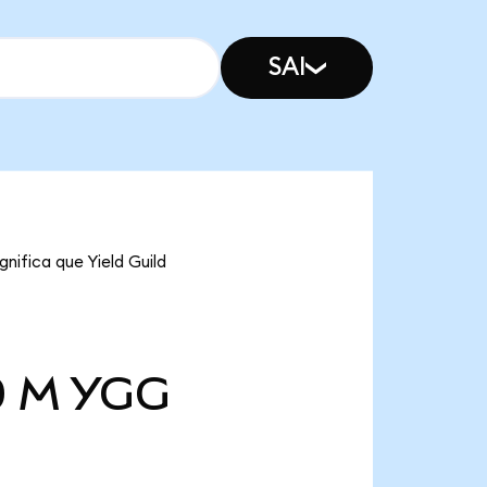
SAI
nifica que Yield Guild
0 M
YGG