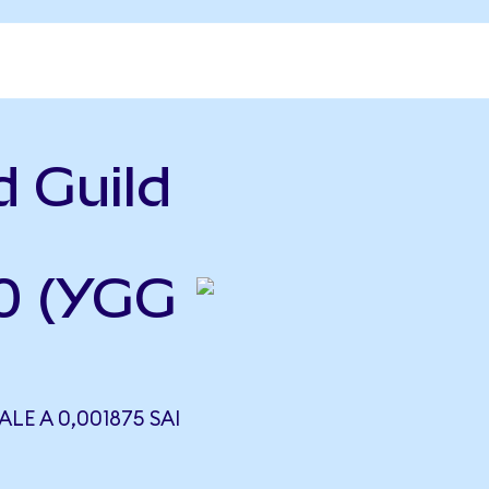
d Guild
.0 (YGG
LE A 0,001875 SAI