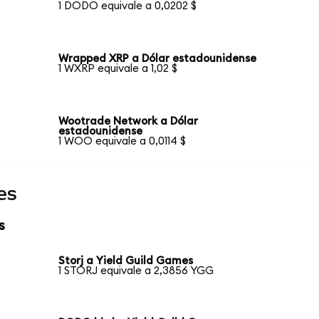
1 DODO equivale a 0,0202 $
Wrapped XRP a Dólar estadounidense
1 WXRP equivale a 1,02 $
Wootrade Network a Dólar
estadounidense
1 WOO equivale a 0,0114 $
es
s
Storj a Yield Guild Games
1 STORJ equivale a 2,3856 YGG