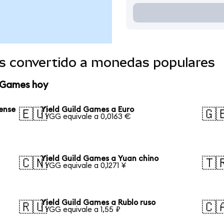
es convertido a monedas populares
d Games hoy
ense
Yield Guild Games a Euro
🇪🇺
🇬
1 YGG equivale a 0,0163 €
Yield Guild Games a Yuan chino
🇨🇳
🇹
1 YGG equivale a 0,1271 ¥
Yield Guild Games a Rublo ruso
🇷🇺
🇨
1 YGG equivale a 1,55 ₽