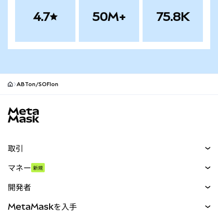
4.7
50M+
75.8K
ABTon/SOFIon
MetaMaskサイトフッター
取引
スワップ
マネー
新規
予測
新規
購入
開発者
パーペチュアル
新規
カード
ドキュメントを表示
MetaMaskを入手
RWA
mUSD
新規
ダッシュボード
トランザクションシールド