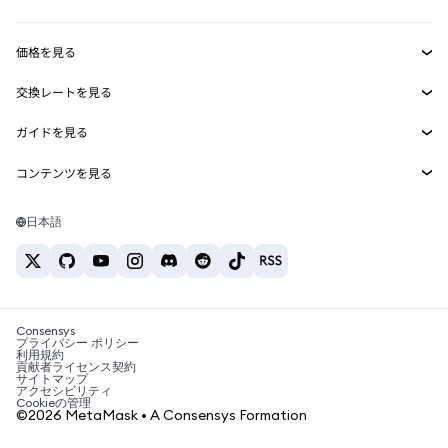
収益化
Smart Accounts Kit
Agent Wallet
新規
価格を見る
埋め込みウォレット
Snaps
ビットコインの価格
交換レートを見る
MetaMask Connect
イーサリアムの価格
報酬
新規
BTC→USD
Solanaの価格
ガイドを見る
Snaps
セキュリティ
ETH→USD
BTCの購入
Shiba Inuの価格
USDT→INR
コンテンツを見る
Web3サービス
サポート
ETHの購入
Pepeの価格
ビットコインウォレット
BTC→USDT
SOLの購入
キャリア
Tetherの価格
Solanaウォレット
日本語
BTC→INR
PEPEの購入
お問い合わせ
USDCの価格
おすすめの暗号資産カード
ETH→USDT
USDTの購入
Chanlinkの価格
おすすめのモバイル暗号資産ウォレット
USDT→PHP
USDCの購入
Polymarketとは？
BTC→EUR
SHIBの購入
Consensys
税制関連ニュース
プライバシー ポリシー
利用規約
BNBの購入
貢献者ライセンス契約
暗号資産の購入方法は？
サイトマップ
アクセシビリティ
ビットコインを売るには？
Cookieの管理
©2026 MetaMask • A Consensys Formation