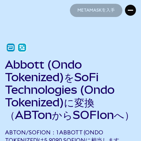
METAMASKを入手
METAMASKを入手
Abbott (Ondo
Tokenized)をSoFi
Technologies (Ondo
Tokenized)に変換
（ABTonからSOFIonへ）
ABTON/SOFION：1 ABBOTT (ONDO
TOKENIZED)は5.9090 SOFIONに相当します