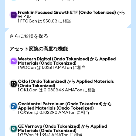
Franklin Focused Growth ETF (Ondo Tokenized) から
米ドル
1 FFOGon は $50.03 に相当
さらに変換を探る
アセット変換の高度な機能
Western Digital (Ondo Tokenized) から Applied
Materials (Ondo Tokenized)
1 WDCon は 1.0361 AMATon に相当
Oklo (Ondo Tokenized) から Applied Materials
(Ondo Tokenized)
1 OKLOon は 0.080346 AMATon に相当
Occidental Petroleum (Ondo Tokenized) から
Applied Materials (Ondo Tokenized)
1 OXYon は 0.102290 AMATon に相当
GE Vernova (Ondo Tokenized) から Applied
Materials (Ondo Tokenized)
1 GEVon は 1.9141 AMATon に相当