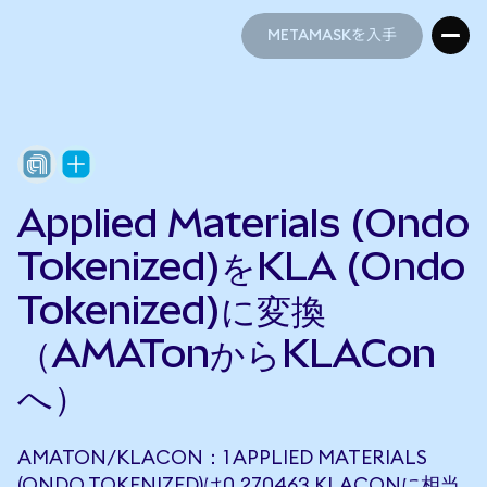
METAMASKを入手
METAMASKを入手
Applied Materials (Ondo
Tokenized)をKLA (Ondo
Tokenized)に変換
（AMATonからKLACon
へ）
AMATON/KLACON：1 APPLIED MATERIALS
(ONDO TOKENIZED)は0.270463 KLACONに相当