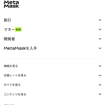
取引
スワップ
マネー
新規
予測
新規
購入
開発者
パーペチュアル
新規
カード
ドキュメントを表示
MetaMaskを入手
RWA
mUSD
新規
ダッシュボード
トランザクションシールド
収益化
Smart Accounts Kit
Agent Wallet
新規
価格を見る
埋め込みウォレット
Snaps
ビットコインの価格
交換レートを見る
MetaMask Connect
イーサリアムの価格
報酬
新規
BTC→USD
Solanaの価格
ガイドを見る
Snaps
セキュリティ
ETH→USD
BTCの購入
Shiba Inuの価格
USDT→INR
コンテンツを見る
Web3サービス
サポート
ETHの購入
Pepeの価格
ビットコインウォレット
BTC→USDT
SOLの購入
キャリア