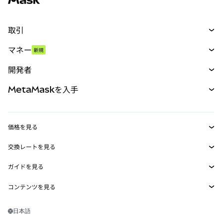
取引
スワップ
マネー
新規
予測
新規
購入
開発者
パーペチュアル
新規
カード
ドキュメントを表示
MetaMaskを入手
RWA
mUSD
新規
ダッシュボード
トランザクションシールド
収益化
Smart Accounts Kit
Agent Wallet
新規
価格を見る
埋め込みウォレット
Snaps
ビットコインの価格
交換レートを見る
MetaMask Connect
イーサリアムの価格
報酬
新規
BTC→USD
Solanaの価格
ガイドを見る
Snaps
セキュリティ
ETH→USD
BTCの購入
Shiba Inuの価格
USDT→INR
コンテンツを見る
Web3サービス
サポート
ETHの購入
Pepeの価格
ビットコインウォレット
BTC→USDT
SOLの購入
キャリア
Tetherの価格
Solanaウォレット
日本語
BTC→INR
PEPEの購入