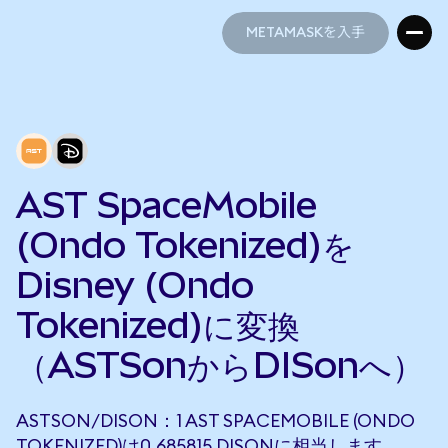
METAMASKを入手
METAMASKを入手
AST SpaceMobile
(Ondo Tokenized)を
Disney (Ondo
Tokenized)に変換
（ASTSonからDISonへ）
ASTSON/DISON：1 AST SPACEMOBILE (ONDO
TOKENIZED)は0.685815 DISONに相当します