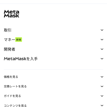
MetaMaskサイトフッター
取引
スワップ
マネー
新規
予測
新規
購入
開発者
パーペチュアル
新規
カード
ドキュメントを表示
MetaMaskを入手
RWA
mUSD
新規
ダッシュボード
トランザクションシールド
収益化
Smart Accounts Kit
Agent Wallet
新規
価格を見る
埋め込みウォレット
Snaps
ビットコインの価格
交換レートを見る
MetaMask Connect
イーサリアムの価格
報酬
新規
BTC→USD
Solanaの価格
ガイドを見る
Snaps
セキュリティ
ETH→USD
BTCの購入
Shiba Inuの価格
USDT→INR
コンテンツを見る
Web3サービス
サポート