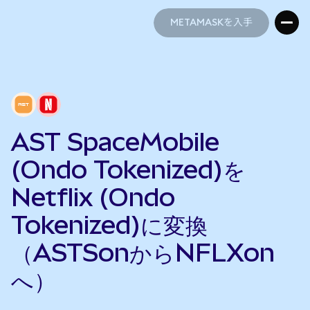
METAMASKを入手
METAMASKを入手
AST SpaceMobile
(Ondo Tokenized)を
Netflix (Ondo
Tokenized)に変換
（ASTSonからNFLXon
へ）