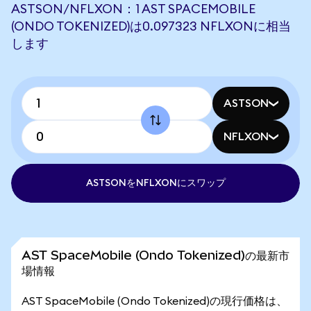
ASTSON/NFLXON：1 AST SPACEMOBILE
(ONDO TOKENIZED)は0.097323 NFLXONに相当
します
ASTSON
NFLXON
ASTSONをNFLXONにスワップ
AST SpaceMobile (Ondo Tokenized)の最新市
場情報
AST SpaceMobile (Ondo Tokenized)の現行価格は、