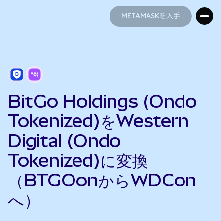
METAMASKを入手
METAMASKを入手
BitGo Holdings (Ondo
Tokenized)をWestern
Digital (Ondo
Tokenized)に変換
（BTGOonからWDCon
へ）