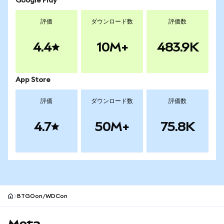
Google Play
評価
ダウンロード数
評価数
4.4
10M+
483.9K
App Store
評価
ダウンロード数
評価数
4.7
50M+
75.8K
BTGOon/WDCon
MetaMaskサイトフッター