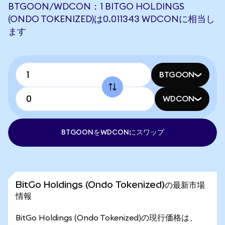
BTGOON/WDCON：1 BITGO HOLDINGS
(ONDO TOKENIZED)は0.011343 WDCONに相当し
ます
BTGOON
WDCON
BTGOONをWDCONにスワップ
BitGo Holdings (Ondo Tokenized)の最新市場
情報
BitGo Holdings (Ondo Tokenized)の現行価格は、