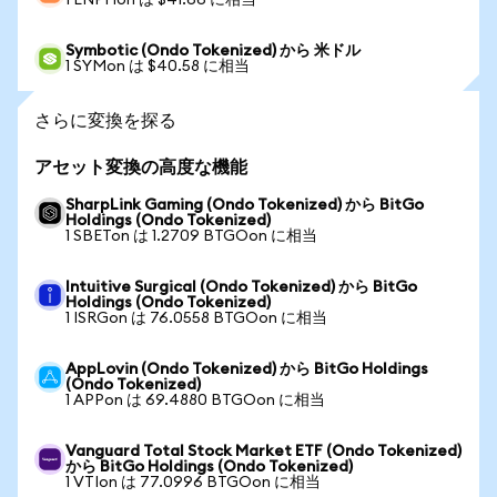
1 ENPHon は $41.66 に相当
Symbotic (Ondo Tokenized) から 米ドル
1 SYMon は $40.58 に相当
さらに変換を探る
アセット変換の高度な機能
SharpLink Gaming (Ondo Tokenized) から BitGo
Holdings (Ondo Tokenized)
1 SBETon は 1.2709 BTGOon に相当
Intuitive Surgical (Ondo Tokenized) から BitGo
Holdings (Ondo Tokenized)
1 ISRGon は 76.0558 BTGOon に相当
AppLovin (Ondo Tokenized) から BitGo Holdings
(Ondo Tokenized)
1 APPon は 69.4880 BTGOon に相当
Vanguard Total Stock Market ETF (Ondo Tokenized)
から BitGo Holdings (Ondo Tokenized)
1 VTIon は 77.0996 BTGOon に相当