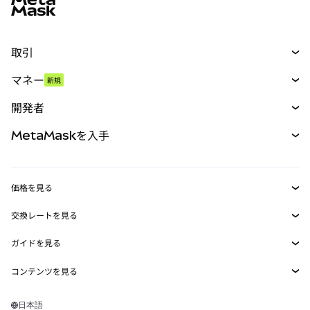
取引
スワップ
マネー
新規
予測
新規
購入
開発者
パーペチュアル
新規
カード
ドキュメントを表示
MetaMaskを入手
RWA
mUSD
新規
ダッシュボード
トランザクションシールド
収益化
Smart Accounts Kit
Agent Wallet
新規
価格を見る
埋め込みウォレット
Snaps
ビットコインの価格
交換レートを見る
MetaMask Connect
イーサリアムの価格
報酬
新規
BTC→USD
Solanaの価格
ガイドを見る
Snaps
セキュリティ
ETH→USD
BTCの購入
Shiba Inuの価格
USDT→INR
コンテンツを見る
Web3サービス
サポート
ETHの購入
Pepeの価格
ビットコインウォレット
BTC→USDT
SOLの購入
キャリア
Tetherの価格
Solanaウォレット
日本語