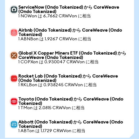
ServiceNow (Ondo Tokenized) から CoreWeave
(Ondo Tokenized)
1 NOWon は 6.7662 CRWVon に相当
Airbnb (Ondo Tokenized) から CoreWeave (Ondo
Tokenized)
1 ABNBon は 1.9267 CRWVon に相当
Global X Copper Miners ETF (Ondo Tokenized) から
CoreWeave (Ondo Tokenized)
1 COPXon は 0.930047 CRWVon に相当
Rocket Lab (Ondo Tokenized) から CoreWeave
(Ondo Tokenized)
1 RKLBon は 0.938245 CRWVon に相当
Toyota (Ondo Tokenized) から CoreWeave (Ondo
Tokenized)
1 TMon は 2.0815 CRWVon に相当
Abbott (Ondo Tokenized) から CoreWeave (Ondo
Tokenized)
1 ABTon は 1.1729 CRWVon に相当