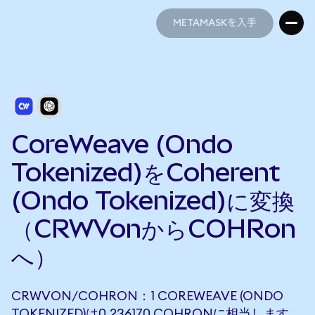
METAMASKを入手
METAMASKを入手
CoreWeave (Ondo
Tokenized)をCoherent
(Ondo Tokenized)に変換
（CRWVonからCOHRon
へ）
CRWVON/COHRON：1 COREWEAVE (ONDO
TOKENIZED)は0.236170 COHRONに相当します