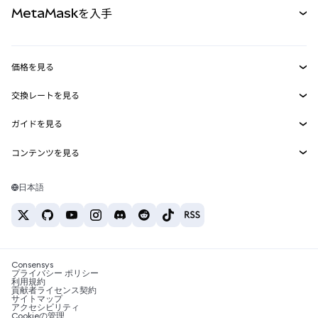
MetaMaskを入手
RWA
mUSD
新規
ダッシュボード
トランザクションシールド
収益化
Smart Accounts Kit
Agent Wallet
新規
価格を見る
埋め込みウォレット
Snaps
ビットコインの価格
交換レートを見る
MetaMask Connect
イーサリアムの価格
報酬
新規
BTC→USD
Solanaの価格
ガイドを見る
Snaps
セキュリティ
ETH→USD
BTCの購入
Shiba Inuの価格
USDT→INR
コンテンツを見る
Web3サービス
サポート
ETHの購入
Pepeの価格
ビットコインウォレット
BTC→USDT
SOLの購入
キャリア
Tetherの価格
Solanaウォレット
日本語
BTC→INR
PEPEの購入
お問い合わせ
USDCの価格
おすすめの暗号資産カード
ETH→USDT
USDTの購入
Chanlinkの価格
おすすめのモバイル暗号資産ウォレット
USDT→PHP
USDCの購入
Polymarketとは？
BTC→EUR
SHIBの購入
Consensys
税制関連ニュース
プライバシー ポリシー
利用規約
BNBの購入
貢献者ライセンス契約
暗号資産の購入方法は？
サイトマップ
アクセシビリティ
ビットコインを売るには？
Cookieの管理