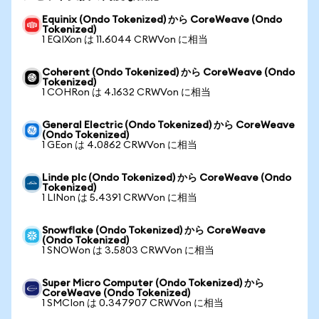
Equinix (Ondo Tokenized) から CoreWeave (Ondo
Tokenized)
1 EQIXon は 11.6044 CRWVon に相当
Coherent (Ondo Tokenized) から CoreWeave (Ondo
Tokenized)
1 COHRon は 4.1632 CRWVon に相当
General Electric (Ondo Tokenized) から CoreWeave
(Ondo Tokenized)
1 GEon は 4.0862 CRWVon に相当
Linde plc (Ondo Tokenized) から CoreWeave (Ondo
Tokenized)
1 LINon は 5.4391 CRWVon に相当
Snowflake (Ondo Tokenized) から CoreWeave
(Ondo Tokenized)
1 SNOWon は 3.5803 CRWVon に相当
Super Micro Computer (Ondo Tokenized) から
CoreWeave (Ondo Tokenized)
1 SMCIon は 0.347907 CRWVon に相当