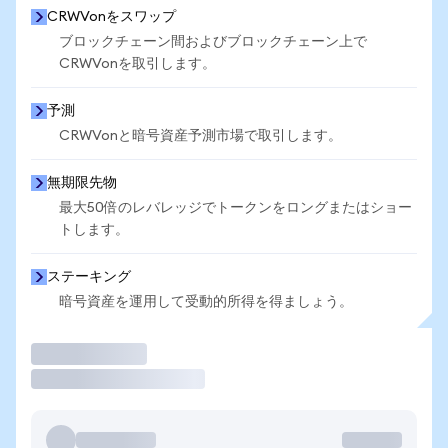
CRWVonをスワップ
ブロックチェーン間およびブロックチェーン上で
CRWVonを取引します。
予測
CRWVonと暗号資産予測市場で取引します。
無期限先物
最大50倍のレバレッジでトークンをロングまたはショー
トします。
ステーキング
暗号資産を運用して受動的所得を得ましょう。
取引