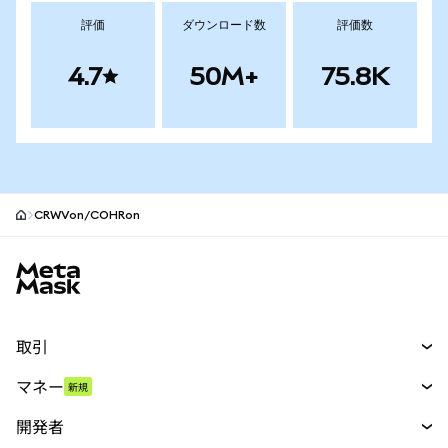
評価
ダウンロード数
評価数
4.7
50M+
75.8K
CRWVon/COHRon
MetaMaskサイトフッター
取引
スワップ
マネー
新規
予測
新規
購入
開発者
パーペチュアル
新規
カード
ドキュメントを表示