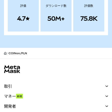
評価
ダウンロード数
評価数
4.7
50M+
75.8K
COINon/PLN
MetaMaskサイトフッター
取引
スワップ
マネー
新規
予測
新規
購入
開発者
パーペチュアル
新規
カード
ドキュメントを表示