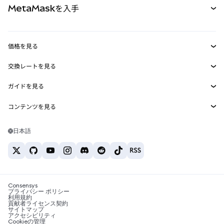
MetaMaskを入手
RWA
mUSD
新規
ダッシュボード
トランザクションシールド
収益化
Smart Accounts Kit
Agent Wallet
新規
価格を見る
埋め込みウォレット
Snaps
ビットコインの価格
交換レートを見る
MetaMask Connect
イーサリアムの価格
報酬
新規
BTC→USD
Solanaの価格
ガイドを見る
Snaps
セキュリティ
ETH→USD
BTCの購入
Shiba Inuの価格
USDT→INR
コンテンツを見る
Web3サービス
サポート
ETHの購入
Pepeの価格
ビットコインウォレット
BTC→USDT
SOLの購入
キャリア
Tetherの価格
Solanaウォレット
日本語
BTC→INR
PEPEの購入
お問い合わせ
USDCの価格
おすすめの暗号資産カード
ETH→USDT
USDTの購入
Chanlinkの価格
おすすめのモバイル暗号資産ウォレット
USDT→PHP
USDCの購入
Polymarketとは？
BTC→EUR
SHIBの購入
Consensys
税制関連ニュース
プライバシー ポリシー
利用規約
BNBの購入
貢献者ライセンス契約
暗号資産の購入方法は？
サイトマップ
アクセシビリティ
ビットコインを売るには？
Cookieの管理