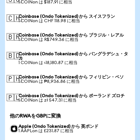
🇸🇬
1 COINon は $187.91 に相当
Coinbase (Ondo Tokenized) から スイスフラン
🇨🇭
1 COINon は CHF 118.98 に相当
Coinbase (Ondo Tokenized) から ブラジル・レアル
🇧🇷
1 COINon は R$749.36 に相当
Coinbase (Ondo Tokenized) から バングラデシュ・タ
🇧🇩
カ
1 COINon は ৳18,180.87 に相当
Coinbase (Ondo Tokenized) から フィリピン・ペソ
🇵🇭
1 COINon は ₱8,936.86 に相当
Coinbase (Ondo Tokenized) から ポーランド ズロチ
🇵🇱
1 COINon は zł 547.31 に相当
他のRWAをGBPに変換
Apple (Ondo Tokenized) から 英ポンド
1 AAPLon は £231.87 に相当