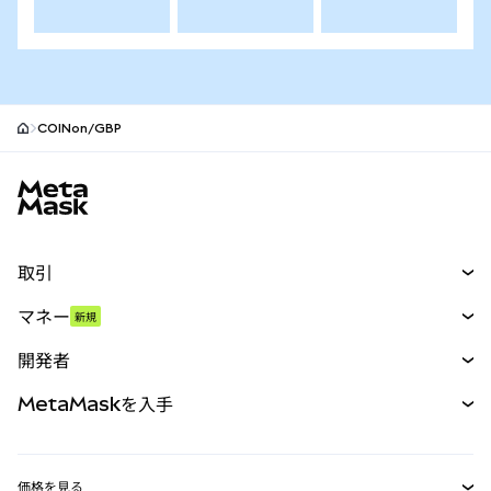
COINon/GBP
MetaMaskサイトフッター
取引
スワップ
マネー
新規
予測
新規
購入
開発者
パーペチュアル
新規
カード
ドキュメントを表示
MetaMaskを入手
RWA
mUSD
新規
ダッシュボード
トランザクションシールド
収益化
Smart Accounts Kit
Agent Wallet
新規
価格を見る