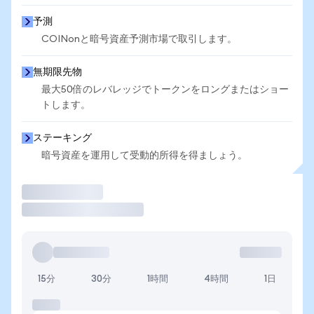
予測
COINonと暗号資産予測市場で取引します。
無期限先物
最大50倍のレバレッジでトークンをロングまたはショー
トします。
ステーキング
暗号資産を運用して受動的所得を得ましょう。
取引
15分
30分
1時間
4時間
1日