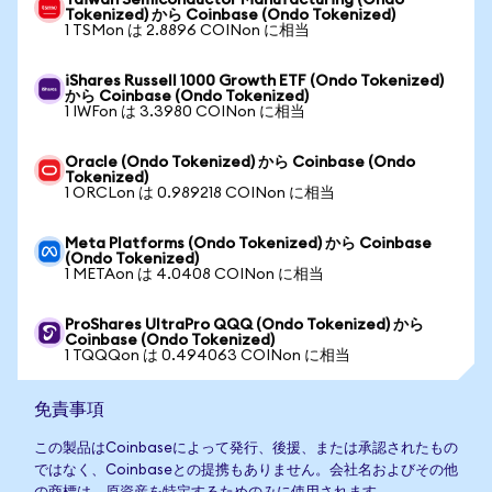
Taiwan Semiconductor Manufacturing (Ondo
Tokenized) から Coinbase (Ondo Tokenized)
1 TSMon は 2.8896 COINon に相当
iShares Russell 1000 Growth ETF (Ondo Tokenized)
から Coinbase (Ondo Tokenized)
1 IWFon は 3.3980 COINon に相当
Oracle (Ondo Tokenized) から Coinbase (Ondo
Tokenized)
1 ORCLon は 0.989218 COINon に相当
Meta Platforms (Ondo Tokenized) から Coinbase
(Ondo Tokenized)
1 METAon は 4.0408 COINon に相当
ProShares UltraPro QQQ (Ondo Tokenized) から
Coinbase (Ondo Tokenized)
1 TQQQon は 0.494063 COINon に相当
免責事項
この製品はCoinbaseによって発行、後援、または承認されたもの
ではなく、Coinbaseとの提携もありません。会社名およびその他