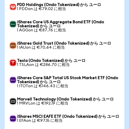
PDD Holdings (Ondo Tokenized) から ユーロ
1 PDDon は €79.02 に相当
iShares Core US Aggregate Bond ETF (Ondo
Tokenized) から ユーロ
1 AGGon は €87.76 に相当
iShares Gold Trust (Ondo Tokenized) から ユーロ
1 IAUon は €70.64 に相当
Tesla (Ondo Tokenized) から ユーロ
1 TSLAon は €286.70 に相当
iShares Core S&P Total US Stock Market ETF (Ondo
Tokenized) から ユーロ
1 ITOTon は €146.43 に相当
Marvell Technology (Ondo Tokenized) から ユーロ
1 MRVLon は €192.19 に相当
iShares MSCI EAFE ETF (Ondo Tokenized) から ユーロ
1 EFAon は €97.15 に相当