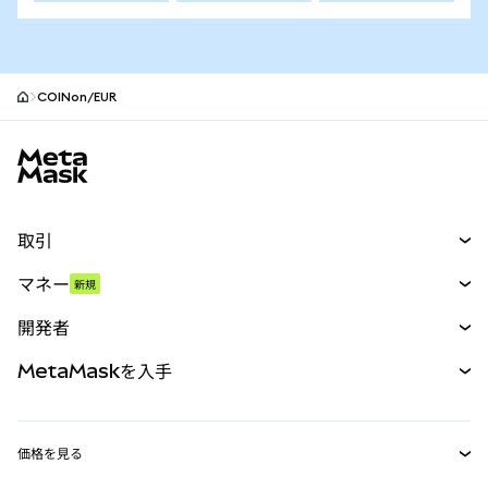
COINon/EUR
MetaMaskサイトフッター
取引
スワップ
マネー
新規
予測
新規
購入
開発者
パーペチュアル
新規
カード
ドキュメントを表示
MetaMaskを入手
RWA
mUSD
新規
ダッシュボード
トランザクションシールド
収益化
Smart Accounts Kit
Agent Wallet
新規
価格を見る
埋め込みウォレット
Snaps
ビットコインの価格