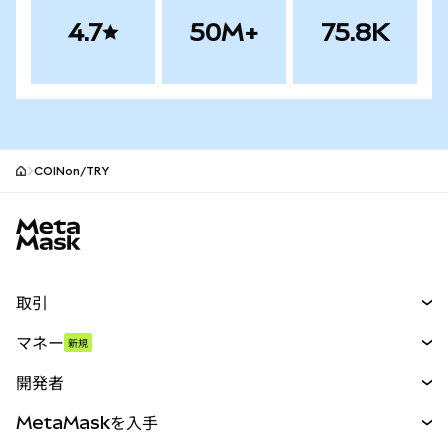
4.7
50M+
75.8K
COINon/TRY
MetaMaskサイトフッター
取引
スワップ
マネー
新規
予測
新規
購入
開発者
パーペチュアル
新規
カード
ドキュメントを表示
MetaMaskを入手
RWA
mUSD
新規
ダッシュボード
トランザクションシールド