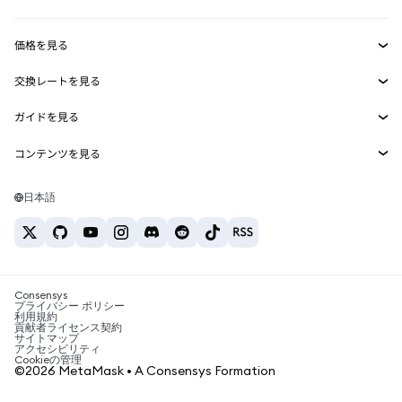
収益化
Smart Accounts Kit
Agent Wallet
新規
価格を見る
埋め込みウォレット
Snaps
ビットコインの価格
交換レートを見る
MetaMask Connect
イーサリアムの価格
報酬
新規
BTC→USD
Solanaの価格
ガイドを見る
Snaps
セキュリティ
ETH→USD
BTCの購入
Shiba Inuの価格
USDT→INR
コンテンツを見る
Web3サービス
サポート
ETHの購入
Pepeの価格
ビットコインウォレット
BTC→USDT
SOLの購入
キャリア
Tetherの価格
Solanaウォレット
日本語
BTC→INR
PEPEの購入
お問い合わせ
USDCの価格
おすすめの暗号資産カード
ETH→USDT
USDTの購入
Chanlinkの価格
おすすめのモバイル暗号資産ウォレット
USDT→PHP
USDCの購入
Polymarketとは？
BTC→EUR
SHIBの購入
Consensys
税制関連ニュース
プライバシー ポリシー
利用規約
BNBの購入
貢献者ライセンス契約
暗号資産の購入方法は？
サイトマップ
アクセシビリティ
ビットコインを売るには？
Cookieの管理
©2026 MetaMask • A Consensys Formation