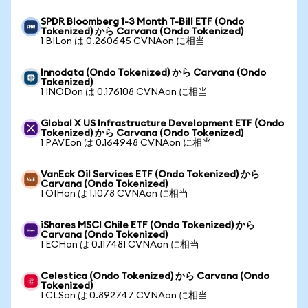
SPDR Bloomberg 1-3 Month T-Bill ETF (Ondo
Tokenized) から Carvana (Ondo Tokenized)
1 BILon は 0.260645 CVNAon に相当
Innodata (Ondo Tokenized) から Carvana (Ondo
Tokenized)
1 INODon は 0.176108 CVNAon に相当
Global X US Infrastructure Development ETF (Ondo
Tokenized) から Carvana (Ondo Tokenized)
1 PAVEon は 0.164948 CVNAon に相当
VanEck Oil Services ETF (Ondo Tokenized) から
Carvana (Ondo Tokenized)
1 OIHon は 1.1078 CVNAon に相当
iShares MSCI Chile ETF (Ondo Tokenized) から
Carvana (Ondo Tokenized)
1 ECHon は 0.117481 CVNAon に相当
Celestica (Ondo Tokenized) から Carvana (Ondo
Tokenized)
1 CLSon は 0.892747 CVNAon に相当