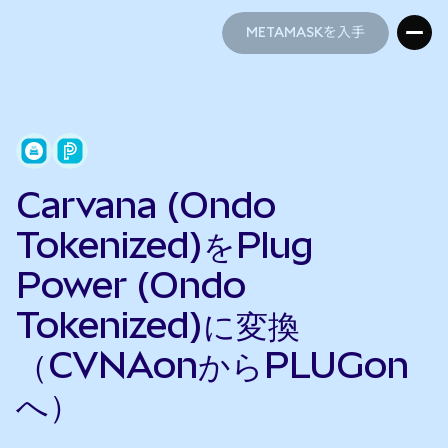
METAMASKを入手
METAMASKを入手
Carvana (Ondo
Tokenized)をPlug
Power (Ondo
Tokenized)に変換
（CVNAonからPLUGon
へ）