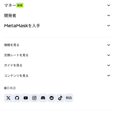
スワップ
マネー
新規
予測
新規
購入
開発者
パーペチュアル
新規
カード
ドキュメントを表示
MetaMaskを入手
RWA
mUSD
新規
ダッシュボード
トランザクションシールド
収益化
Smart Accounts Kit
Agent Wallet
新規
価格を見る
埋め込みウォレット
Snaps
ビットコインの価格
交換レートを見る
MetaMask Connect
イーサリアムの価格
報酬
新規
BTC→USD
Solanaの価格
ガイドを見る
Snaps
セキュリティ
ETH→USD
BTCの購入
Shiba Inuの価格
USDT→INR
コンテンツを見る
Web3サービス
サポート
ETHの購入
Pepeの価格
ビットコインウォレット
BTC→USDT
SOLの購入
キャリア
Tetherの価格
Solanaウォレット
日本語
BTC→INR
PEPEの購入
お問い合わせ
USDCの価格
おすすめの暗号資産カード
ETH→USDT
USDTの購入
Chanlinkの価格
おすすめのモバイル暗号資産ウォレット
USDT→PHP
USDCの購入
Polymarketとは？
BTC→EUR