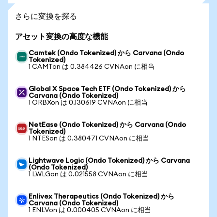
さらに変換を探る
アセット変換の高度な機能
Camtek (Ondo Tokenized) から Carvana (Ondo
Tokenized)
1 CAMTon は 0.384426 CVNAon に相当
Global X Space Tech ETF (Ondo Tokenized) から
Carvana (Ondo Tokenized)
1 ORBXon は 0.130619 CVNAon に相当
NetEase (Ondo Tokenized) から Carvana (Ondo
Tokenized)
1 NTESon は 0.380471 CVNAon に相当
Lightwave Logic (Ondo Tokenized) から Carvana
(Ondo Tokenized)
1 LWLGon は 0.021558 CVNAon に相当
Enlivex Therapeutics (Ondo Tokenized) から
Carvana (Ondo Tokenized)
1 ENLVon は 0.000405 CVNAon に相当