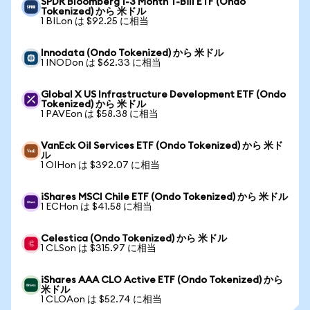
SPDR Bloomberg 1-3 Month T-Bill ETF (Ondo
Tokenized) から 米ドル
1 BILon は $92.25 に相当
Innodata (Ondo Tokenized) から 米ドル
1 INODon は $62.33 に相当
Global X US Infrastructure Development ETF (Ondo
Tokenized) から 米ドル
1 PAVEon は $58.38 に相当
VanEck Oil Services ETF (Ondo Tokenized) から 米ド
ル
1 OIHon は $392.07 に相当
iShares MSCI Chile ETF (Ondo Tokenized) から 米ドル
1 ECHon は $41.58 に相当
Celestica (Ondo Tokenized) から 米ドル
1 CLSon は $315.97 に相当
iShares AAA CLO Active ETF (Ondo Tokenized) から
米ドル
1 CLOAon は $52.74 に相当