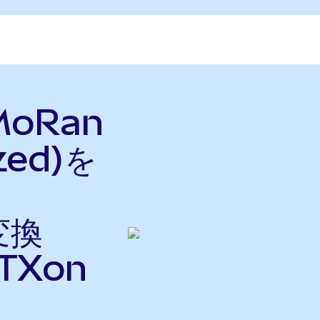
MoRan
zed)を
変換
TXon