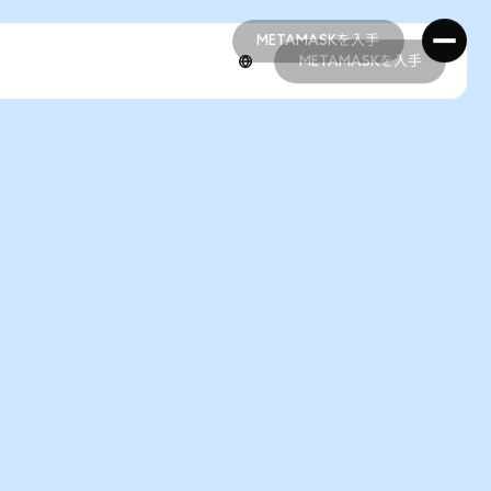
METAMASKを入手
METAMASKを入手
METAMASKを入手
METAMASKを入手