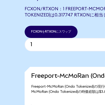
FCXON/RTXON：1 FREEPORT-MCMO
TOKENIZED)は0.317747 RTXONに相
FCXONをRTXONにスワップ
Freeport-McMoRan (On
Freeport-McMoRan (Ondo Tokenized
McMoRan (Ondo Tokenized)の時価総額は