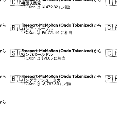
🇨🇳
🇹
中国人民元
1 FCXon は ￥479.32 に相当
 から
Freeport-McMoRan (Ondo Tokenized) から
🇷🇺
🇨
ロシア・ルーブル
1 FCXon は ₽5,771.44 に相当
 から
Freeport-McMoRan (Ondo Tokenized) から
🇸🇬
🇨
シンガポールドル
1 FCXon は $91.05 に相当
 から
Freeport-McMoRan (Ondo Tokenized) から
🇧🇩
🇵
バングラデシュ・タカ
1 FCXon は ৳8,787.83 に相当
 から