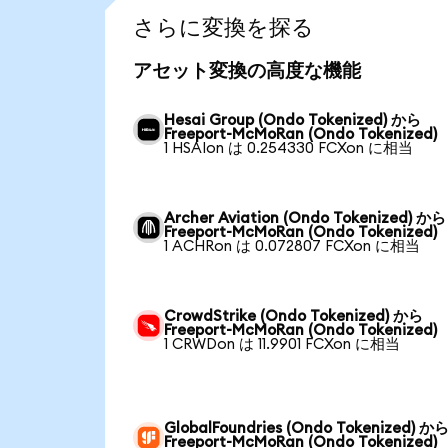
さらに変換を探る
アセット変換の高度な機能
Hesai Group (Ondo Tokenized) から
Freeport-McMoRan (Ondo Tokenized)
1 HSAIon は 0.254330 FCXon に相当
Archer Aviation (Ondo Tokenized) から
Freeport-McMoRan (Ondo Tokenized)
1 ACHRon は 0.072807 FCXon に相当
CrowdStrike (Ondo Tokenized) から
Freeport-McMoRan (Ondo Tokenized)
1 CRWDon は 11.9901 FCXon に相当
GlobalFoundries (Ondo Tokenized) か
Freeport-McMoRan (Ondo Tokenized)