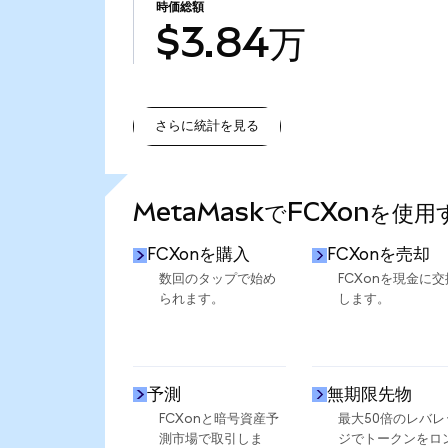
時価総額
$3.84万
さらに統計を見る
さらに統計を見る
MetaMaskでFCXonを使
FCXonを購入
FCXonを売却
数回のタップで始め
FCXonを現金に交
られます。
します。
予測
無期限先物
FCXonと暗号資産予
最大50倍のレバレ
測市場で取引しま
ジでトークンをロ