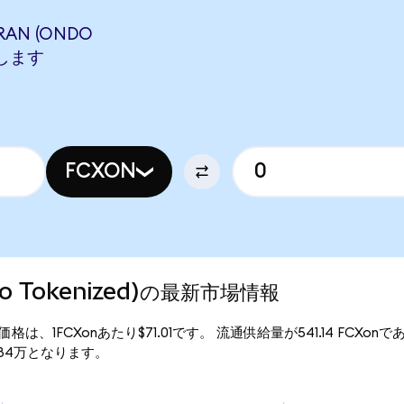
RAN (ONDO
当します
FCXON
do Tokenized)の最新市場情報
)の現行価格は、1FCXonあたり$71.01です。 流通供給量が541.14 FCXonで
$3.84万となります。