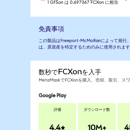
1 GFSon は 0.697367 FCXon に相当
免責事項
この製品はFreeport-McMoRanによっ
は、原資産を特定するためのみに使用されます
数秒でFCXonを入手
MetaMaskでFCXonを購入、売却、取引
Google Play
評価
ダウンロード数
4.4
10M+
4