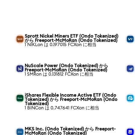
Sprott Nickel Miners ETF (Ondo Tokenized)
から Freeport-McMoRan (Ondo Tokenized)
1 NIKLon は 0.197015 FCXon に相当
NuScale Power (Ondo Tokenized) から
Freeport-McMoRan (Ondo Tokenized)
1 SMRon は 0.131812 FCXon に相当
iShares Flexible Income Active ETF (Ondo
Tokenized) から Freeport-McMoRan (Ondo
Tokenized)
1 BINCon は 0.747641 FCXon に相当
ら
MKS Inc. (Ondo Tokenized) から Freeport-
McMoRan (Ondo Tokenized)