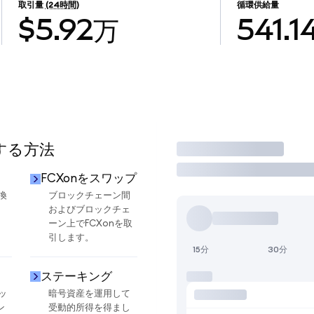
取引量
(24時間)
循環供給量
$5.92万
541.1
用する方法
取引
FCXonをスワップ
換
ブロックチェーン間
およびブロックチェ
ーン上でFCXonを取
引します。
15分
30分
ステーキング
ッ
暗号資産を運用して
ン
受動的所得を得まし