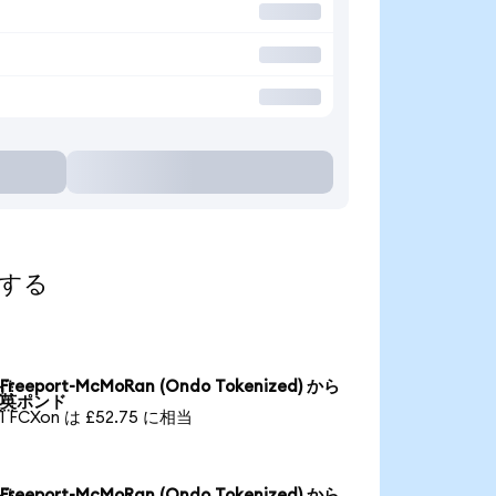
索する
Freeport-McMoRan (Ondo Tokenized) から

英ポンド
1 FCXon は £52.75 に相当
Freeport-McMoRan (Ondo Tokenized) から