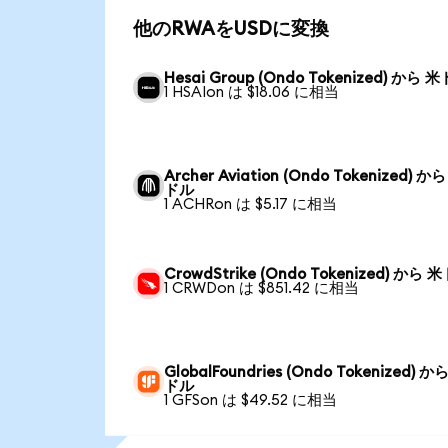
他のRWAをUSDに変換
Hesai Group (Ondo Tokenized) から 
1 HSAIon は $18.06 に相当
Archer Aviation (Ondo Tokenized) か
ドル
1 ACHRon は $5.17 に相当
CrowdStrike (Ondo Tokenized) から 
1 CRWDon は $851.42 に相当
GlobalFoundries (Ondo Tokenized) か
ドル
1 GFSon は $49.52 に相当