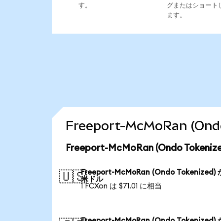
す。
グまたはショート
ます。
Freeport-McMoRan (
Freeport-McMoRan (Ondo Tok
Freeport-McMoRan (Ondo Tokenized)
🇺🇸
米ドル
1 FCXon は $71.01 に相当
Freeport-McMoRan (Ondo Tokenized)