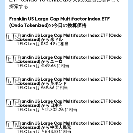
探索する
Franklin US Large Cap Multifactor Index ETF
(Ondo Tokenized)の今日の換算価格
Franklin US Large Cap Multifactor Index ETF (Ondo
🇺🇸
Tokenized) から 米ドル
1 FLQLon は $80.49 に相当
Franklin US Large Cap Multifactor Index ETF (Ondo
🇪🇺
Tokenized) から ユーロ
1 FLQLon は €69.65 に相当
Franklin US Large Cap Multifactor Index ETF (Ondo
🇬🇧
Tokenized) から 英ポンド
1 FLQLon は £59.66 に相当
Franklin US Large Cap Multifactor Index ETF (Ondo
🇯🇵
Tokenized) から 日本円
1 FLQLon は ￥12,702.26 に相当
Franklin US Large Cap Multifactor Index ETF (Ondo
🇨🇳
Tokenized) から 中国人民元
1 FLQLon は ￥543.10 に相当