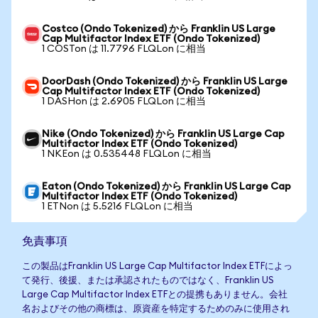
Costco (Ondo Tokenized) から Franklin US Large
Cap Multifactor Index ETF (Ondo Tokenized)
1 COSTon は 11.7796 FLQLon に相当
DoorDash (Ondo Tokenized) から Franklin US Large
Cap Multifactor Index ETF (Ondo Tokenized)
1 DASHon は 2.6905 FLQLon に相当
Nike (Ondo Tokenized) から Franklin US Large Cap
Multifactor Index ETF (Ondo Tokenized)
1 NKEon は 0.535448 FLQLon に相当
Eaton (Ondo Tokenized) から Franklin US Large Cap
Multifactor Index ETF (Ondo Tokenized)
1 ETNon は 5.5216 FLQLon に相当
免責事項
この製品はFranklin US Large Cap Multifactor Index ETFによっ
て発行、後援、または承認されたものではなく、Franklin US
Large Cap Multifactor Index ETFとの提携もありません。会社
名およびその他の商標は、原資産を特定するためのみに使用され