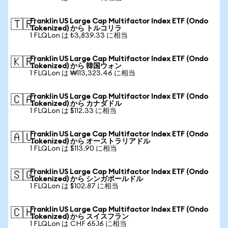
Franklin US Large Cap Multifactor Index ETF (Ondo
🇹🇷
Tokenized) から トルコリラ
1 FLQLon は ₺3,839.33 に相当
Franklin US Large Cap Multifactor Index ETF (Ondo
🇰🇷
Tokenized) から 韓国ウォン
1 FLQLon は ₩113,323.46 に相当
Franklin US Large Cap Multifactor Index ETF (Ondo
🇨🇦
Tokenized) から カナダドル
1 FLQLon は $112.33 に相当
Franklin US Large Cap Multifactor Index ETF (Ondo
🇦🇺
Tokenized) から オーストラリアドル
1 FLQLon は $113.90 に相当
Franklin US Large Cap Multifactor Index ETF (Ondo
🇸🇬
Tokenized) から シンガポールドル
1 FLQLon は $102.87 に相当
Franklin US Large Cap Multifactor Index ETF (Ondo
🇨🇭
Tokenized) から スイスフラン
1 FLQLon は CHF 65.16 に相当