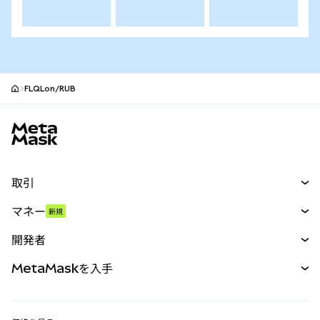
FLQLon/RUB
MetaMaskサイトフッター
取引
スワップ
マネー
新規
予測
新規
購入
開発者
パーペチュアル
新規
カード
ドキュメントを表示
MetaMaskを入手
RWA
mUSD
新規
ダッシュボード
トランザクションシールド
収益化
Smart Accounts Kit
Agent Wallet
新規