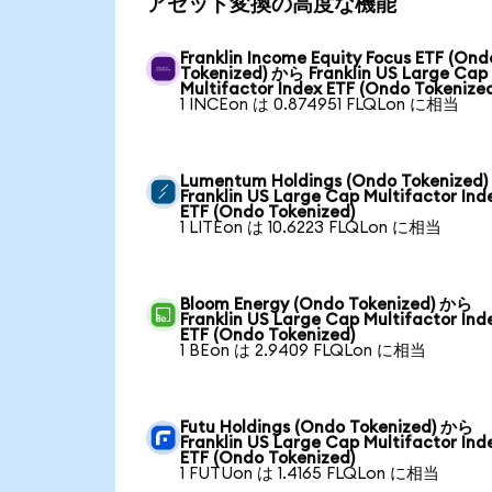
アセット変換の高度な機能
Franklin Income Equity Focus ETF (Ond
Tokenized) から Franklin US Large Cap
Multifactor Index ETF (Ondo Tokenize
1 INCEon は 0.874951 FLQLon に相当
Lumentum Holdings (Ondo Tokenized
Franklin US Large Cap Multifactor Ind
ETF (Ondo Tokenized)
1 LITEon は 10.6223 FLQLon に相当
Bloom Energy (Ondo Tokenized) から
Franklin US Large Cap Multifactor Ind
ETF (Ondo Tokenized)
1 BEon は 2.9409 FLQLon に相当
Futu Holdings (Ondo Tokenized) から
Franklin US Large Cap Multifactor Ind
ETF (Ondo Tokenized)
1 FUTUon は 1.4165 FLQLon に相当