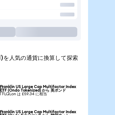
kenized)を人気の通貨に換算して探索
Franklin US Large Cap Multifactor Index

ETF (Ondo Tokenized) から 英ポンド
1 FLQLon は £59.34 に相当
Franklin US Large Cap Multifactor Index
