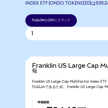
INDEX ETF (ONDO TOKENIZED)は53
FLQLONをCNYにスワップ
Franklin US Large Cap 
報
Franklin US Large Cap Multifactor I
FLQLonであるため、Franklin US Large Cap 
時価総額