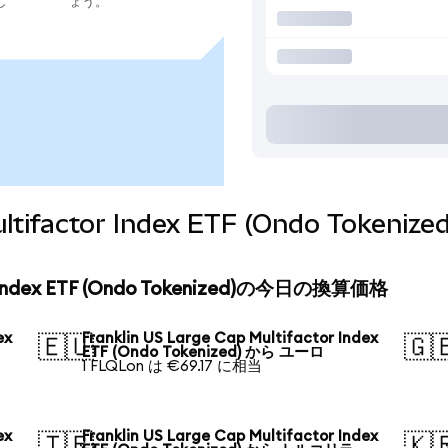
し
ょう。
 Multifactor Index ETF (Ondo To
tor Index ETF (Ondo Tokenized)の今日の換算価格
ex
Franklin US Large Cap Multifactor Index
🇪🇺
🇬
ETF (Ondo Tokenized) から ユーロ
1 FLQLon は €69.17 に相当
ex
Franklin US Large Cap Multifactor Index
🇹🇷
🇰