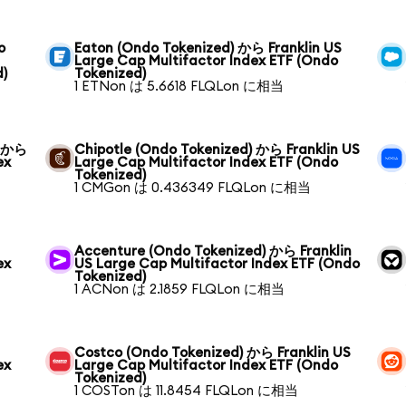
o
Eaton (Ondo Tokenized) から Franklin US
Large Cap Multifactor Index ETF (Ondo
d)
Tokenized)
1 ETNon は 5.6618 FLQLon に相当
) から
Chipotle (Ondo Tokenized) から Franklin US
ex
Large Cap Multifactor Index ETF (Ondo
Tokenized)
1 CMGon は 0.436349 FLQLon に相当
Accenture (Ondo Tokenized) から Franklin
ex
US Large Cap Multifactor Index ETF (Ondo
Tokenized)
1 ACNon は 2.1859 FLQLon に相当
Costco (Ondo Tokenized) から Franklin US
ex
Large Cap Multifactor Index ETF (Ondo
Tokenized)
1 COSTon は 11.8454 FLQLon に相当