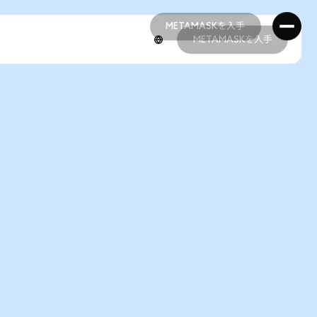
METAMASKを入手
METAMASKを入手
METAMASKを入手
METAMASKを入手