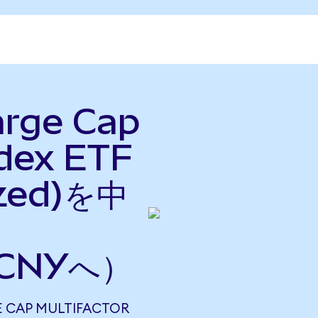
arge Cap
ndex ETF
ized)を中
CNYへ）
 CAP MULTIFACTOR