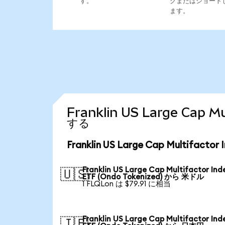
す。
グまたはショート
ます。
Franklin US Large Cap
する
Franklin US Large Cap Multifac
Franklin US Large Cap Multifactor Ind
🇺🇸
ETF (Ondo Tokenized) から 米ドル
1 FLQLon は $79.91 に相当
Franklin US Large Cap Multifactor Ind
🇯🇵