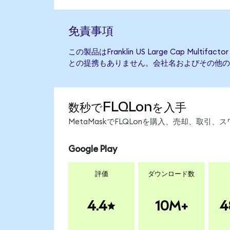
免責事項
この製品はFranklin US Large Cap Multifa
との提携もありません。会社名およびその他の
数秒でFLQLonを入手
MetaMaskでFLQLonを購入、売却、取
Google Play
評価
ダウンロード数
4.4
10M+
4