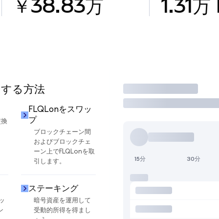
￥38.83万
1.31万
用する方法
取引
FLQLonをスワッ
プ
交換
ブロックチェーン間
およびブロックチェ
ーン上でFLQLonを取
15分
30分
引します。
ステーキング
ッ
暗号資産を運用して
ン
受動的所得を得まし