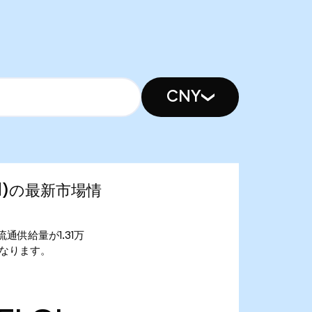
CNY
ized)の最新市場情
す。 流通供給量が1.31万
0万となります。