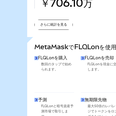
￥706.10万
さらに統計を見る
さらに統計を見る
MetaMaskでFLQLonを使
FLQLonを購入
FLQLonを売却
数回のタップで始め
FLQLonを現金に
られます。
します。
予測
無期限先物
FLQLonと暗号資産予
最大50倍のレバレ
測市場で取引しま
ジでトークンをロ