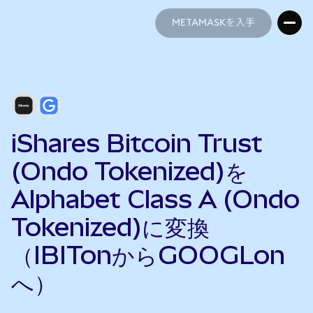
METAMASKを入手
METAMASKを入手
iShares Bitcoin Trust
(Ondo Tokenized)を
Alphabet Class A (Ondo
Tokenized)に変換
（IBITonからGOOGLon
へ）