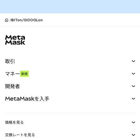
IBITon/GOOGLon
MetaMaskサイトフッター
取引
スワップ
マネー
新規
予測
新規
購入
開発者
パーペチュアル
新規
カード
ドキュメントを表示
MetaMaskを入手
RWA
mUSD
新規
ダッシュボード
トランザクションシールド
収益化
Smart Accounts Kit
Agent Wallet
新規
価格を見る
埋め込みウォレット
Snaps
ビットコインの価格
交換レートを見る
MetaMask Connect
イーサリアムの価格
報酬
新規