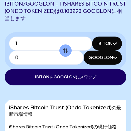
IBITON/GOOGLON：1 ISHARES BITCOIN TRUST
(ONDO TOKENIZED)は0.103293 GOOGLONに相
当します
IBITON
GOOGLON
IBITONをGOOGLONにスワップ
iShares Bitcoin Trust (Ondo Tokenized)の最
新市場情報
iShares Bitcoin Trust (Ondo Tokenized)の現行価格