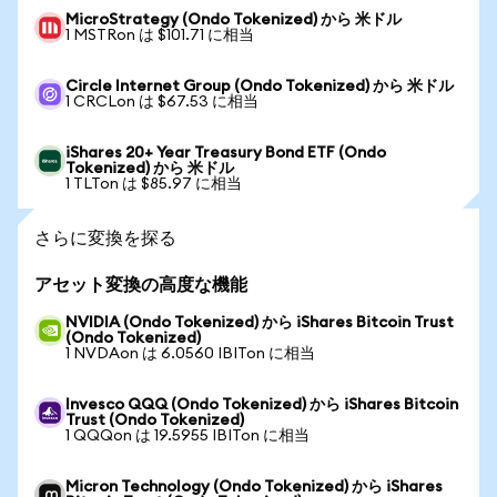
MicroStrategy (Ondo Tokenized) から 米ドル
1 MSTRon は $101.71 に相当
Circle Internet Group (Ondo Tokenized) から 米ドル
1 CRCLon は $67.53 に相当
iShares 20+ Year Treasury Bond ETF (Ondo
Tokenized) から 米ドル
1 TLTon は $85.97 に相当
さらに変換を探る
アセット変換の高度な機能
NVIDIA (Ondo Tokenized) から iShares Bitcoin Trust
(Ondo Tokenized)
1 NVDAon は 6.0560 IBITon に相当
Invesco QQQ (Ondo Tokenized) から iShares Bitcoin
Trust (Ondo Tokenized)
1 QQQon は 19.5955 IBITon に相当
Micron Technology (Ondo Tokenized) から iShares